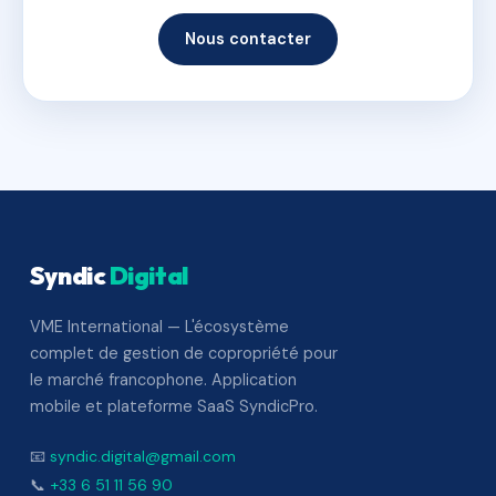
Nous contacter
Syndic
Digital
VME International — L'écosystème
complet de gestion de copropriété pour
le marché francophone. Application
mobile et plateforme SaaS SyndicPro.
📧
syndic.digital@gmail.com
📞
+33 6 51 11 56 90