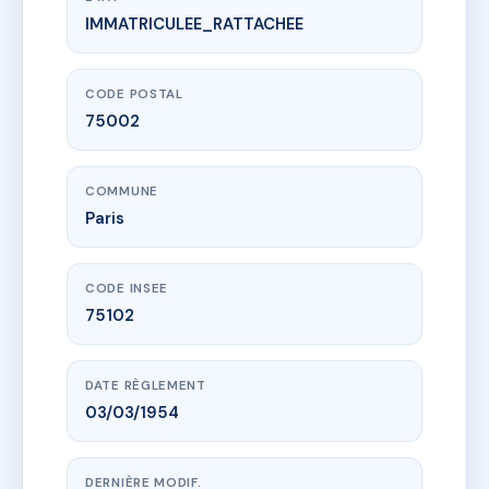
IMMATRICULEE_RATTACHEE
www.vme.plus/AC6622963
SDC 275 Rue Saint Denis
275 r saint-denis
75002 Paris
CODE POSTAL
75002
COMMUNE
Paris
CODE INSEE
75102
DATE RÈGLEMENT
03/03/1954
DERNIÈRE MODIF.