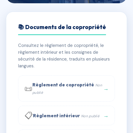
🇫🇷 RFRAC6622963
SDC 275 Rue Saint Denis
📚 Documents de la copropriété
📍 275 r saint-denis 75002 Paris
Consultez le règlement de copropriété, le
✓ Immatriculée
🏠 23 lots
🏗 1 bâtiment(s)
règlement intérieur et les consignes de
sécurité de la résidence, traduits en plusieurs
langues.
📞 Contacter Syndic Digital
💬 WhatsApp
✉ Email
Règlement de copropriété
Non
📜
→
publié
📋
→
Règlement intérieur
Non publié