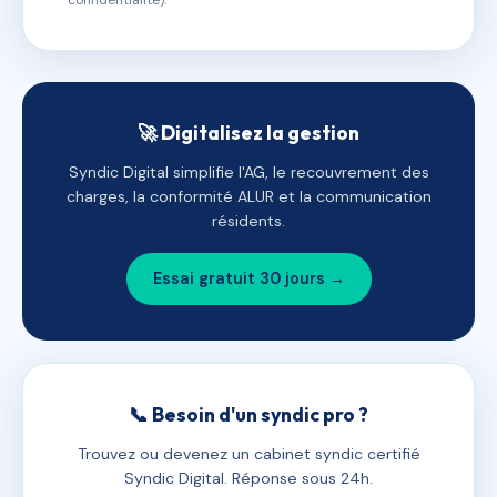
confidentialité).
🚀 Digitalisez la gestion
Syndic Digital simplifie l'AG, le recouvrement des
charges, la conformité ALUR et la communication
résidents.
Essai gratuit 30 jours →
📞 Besoin d'un syndic pro ?
Trouvez ou devenez un cabinet syndic certifié
Syndic Digital. Réponse sous 24h.