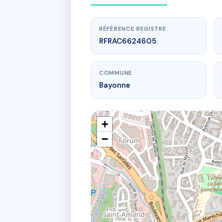
RÉFÉRENCE REGISTRE
RFRAC6624605
COMMUNE
Bayonne
+
−
www.
32
32 r de