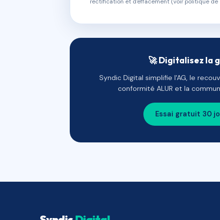
rectification et d'effacement (voir politique de 
🚀 Digitalisez la 
Syndic Digital simplifie l'AG, le reco
conformité ALUR et la communi
Essai gratuit 30 j
Syndic
Digital