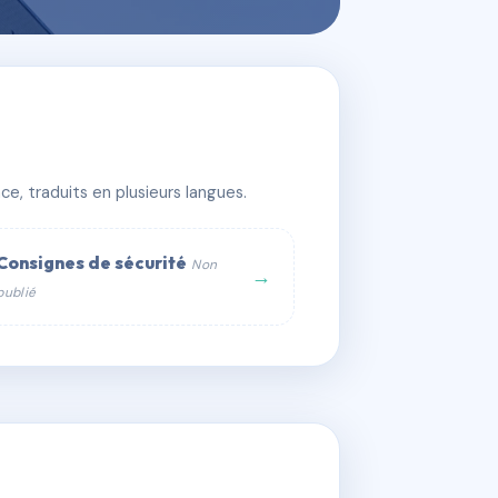
e, traduits en plusieurs langues.
Consignes de sécurité
Non
→
publié
web :
om