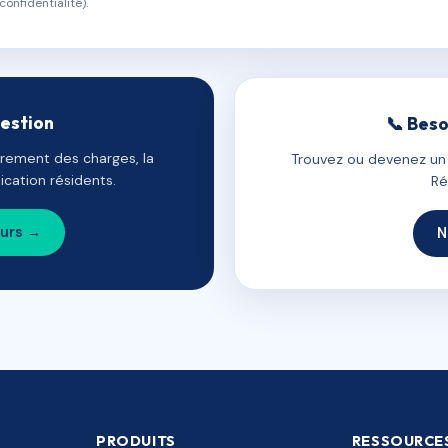
confidentialité).
gestion
📞 Beso
uvrement des charges, la
Trouvez ou devenez un c
cation résidents.
Ré
ours →
N
PRODUITS
RESSOURCE