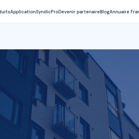
duits
Application
SyndicPro
Devenir partenaire
Blog
Annuaire Fra