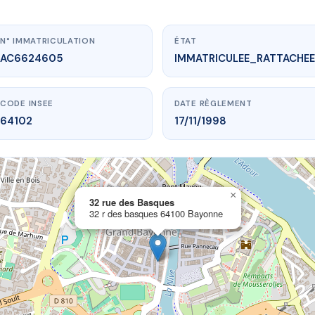
N° IMMATRICULATION
ÉTAT
AC6624605
IMMATRICULEE_RATTACHEE
CODE INSEE
DATE RÈGLEMENT
64102
17/11/1998
×
vme.plus/AC6624605
32 rue des Basques
32 r des basques 64100 Bayonne
 rue des Basques
s basques
64100 Bayonne