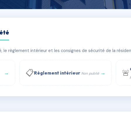
iété
ques
le règlement intérieur et les consignes de sécurité de la résidenc
timent(s)
📋
🚨
→
→
Règlement intérieur
Non publié
 WhatsApp
✉ Email
té
rue Saint-Honoré, 75001 Paris - Tél. : +33 6 51 11 56 90 - 
AC6624605
🇫🇷
ww.syndic.digital - E-mail : syndic.digital@gmail.c