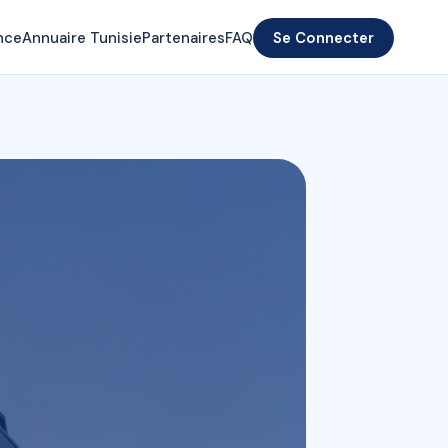
nce
Annuaire Tunisie
Partenaires
FAQ
Se Connecter