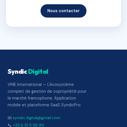
Nous contacter
Syndic
Digital
VME International — L'écosystème
complet de gestion de copropriété pour
le marché francophone. Application
mobile et plateforme SaaS SyndicPro.
📧
syndic.digital@gmail.com
📞
+33 6 51 11 56 90