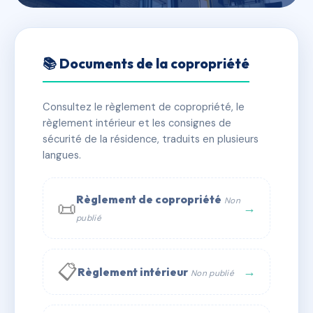
🇫🇷 RFRAC6633028
3 Place de la Republique
📚 Documents de la copropriété
📍 3 pl de la republique 64100 Bayonne
Consultez le règlement de copropriété, le
✓ Immatriculée
🏠 22 lots
🏗 1 bâtiment(s)
règlement intérieur et les consignes de
sécurité de la résidence, traduits en plusieurs
langues.
📞 Contacter Syndic Digital
💬 WhatsApp
✉ Email
Règlement de copropriété
Non
📜
→
publié
📋
→
Règlement intérieur
Non publié