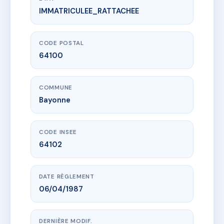
IMMATRICULEE_RATTACHEE
www.vme.plus/AC6633028
3 Place de la Republique
3 pl de la republique
64100 Bayonne
CODE POSTAL
64100
COMMUNE
Bayonne
CODE INSEE
64102
DATE RÈGLEMENT
06/04/1987
DERNIÈRE MODIF.