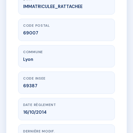
IMMATRICULEE_RATTACHEE
www.vme.plus/AC6646640
SDC 64 COURS GAMBETTA
64 crs gambetta
69007 Lyon
CODE POSTAL
69007
COMMUNE
Lyon
CODE INSEE
69387
DATE RÈGLEMENT
16/10/2014
DERNIÈRE MODIF.