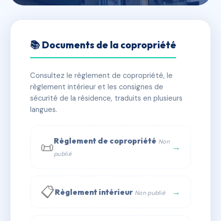
🇫🇷 RFRAC6646640
SDC 64 COURS GAMBETTA
📚 Documents de la copropriété
📍 64 crs gambetta 69007 Lyon
Consultez le règlement de copropriété, le
✓ Immatriculée
🏠 49 lots
🏗 2 bâtiment(s)
règlement intérieur et les consignes de
sécurité de la résidence, traduits en plusieurs
langues.
📞 Contacter Syndic Digital
💬 WhatsApp
✉ Email
Règlement de copropriété
Non
📜
→
publié
📋
→
Règlement intérieur
Non publié