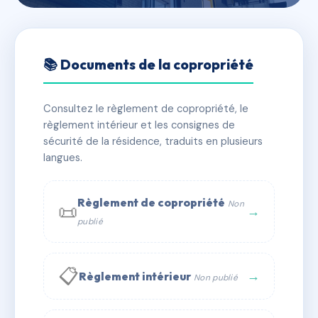
🇫🇷 RFRAC6649958
RESIDENCE HOCHE
📚 Documents de la copropriété
📍 10 r hoche 11100 NARBONNE
Consultez le règlement de copropriété, le
✓ Immatriculée
🏠 17 lots
🏗 1 bâtiment(s)
règlement intérieur et les consignes de
sécurité de la résidence, traduits en plusieurs
langues.
📞 Contacter Syndic Digital
💬 WhatsApp
✉ Email
Règlement de copropriété
Non
📜
→
publié
📋
→
Règlement intérieur
Non publié