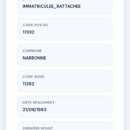
IMMATRICULEE_RATTACHEE
www.vme.plus/AC6649958
RESIDENCE HOCHE
10 r hoche
11100 NARBONNE
CODE POSTAL
11100
COMMUNE
NARBONNE
CODE INSEE
11262
DATE RÈGLEMENT
21/06/1983
DERNIÈRE MODIF.