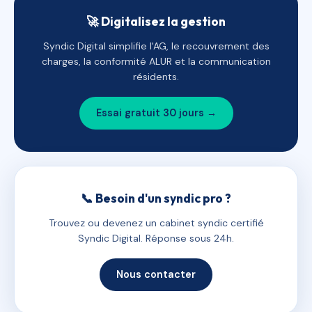
🚀 Digitalisez la gestion
Syndic Digital simplifie l'AG, le recouvrement des
charges, la conformité ALUR et la communication
résidents.
Essai gratuit 30 jours →
📞 Besoin d'un syndic pro ?
Trouvez ou devenez un cabinet syndic certifié
Syndic Digital. Réponse sous 24h.
Nous contacter