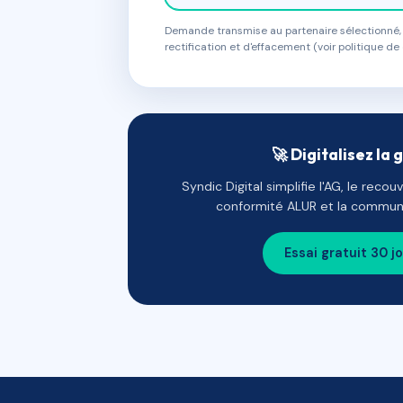
Demande transmise au partenaire sélectionné, s
rectification et d'effacement (voir politique de 
🚀 Digitalisez la 
Syndic Digital simplifie l'AG, le reco
conformité ALUR et la communi
Essai gratuit 30 j