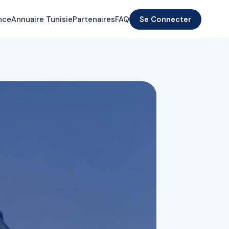
nce
Annuaire Tunisie
Partenaires
FAQ
Se Connecter