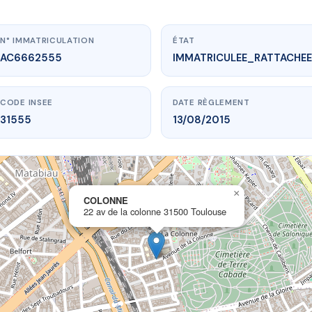
N° IMMATRICULATION
ÉTAT
AC6662555
IMMATRICULEE_RATTACHEE
CODE INSEE
DATE RÈGLEMENT
31555
13/08/2015
×
vme.plus/AC6662555
COLONNE
22 av de la colonne 31500 Toulouse
COLONNE
 la colonne
31500 Toulouse