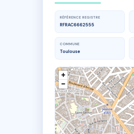
RÉFÉRENCE REGISTRE
RFRAC6662555
COMMUNE
Toulouse
+
−
www.
22 av de