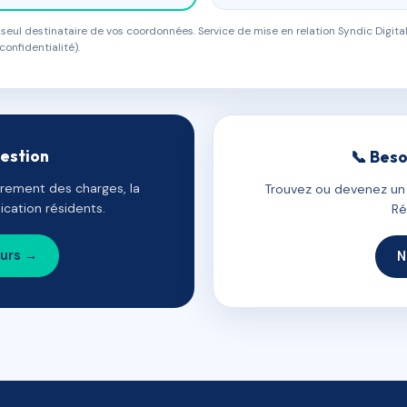
eul destinataire de vos coordonnées. Service de mise en relation Syndic Digital
confidentialité).
gestion
📞 Beso
uvrement des charges, la
Trouvez ou devenez un c
cation résidents.
Ré
ours →
N