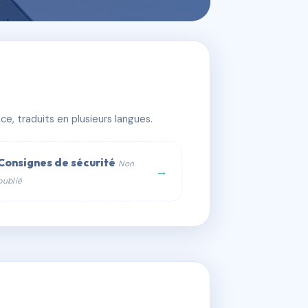
e, traduits en plusieurs langues.
Consignes de sécurité
Non
→
publié
web :
om