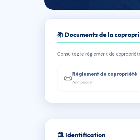
🇫🇷 RFRAC6662555
📚 Documents de la copropr
COLONNE
📍 22 av de la colonne 31500 Toulou
Consultez le règlement de copropriété, 
✓ Immatriculée
🏠 7 lots
🏗 1 bâ
Règlement de copropriété
📜
Non publié
📞 Contacter Syndic Digital

Coproprié
229 
N°
w
🏛 Identification