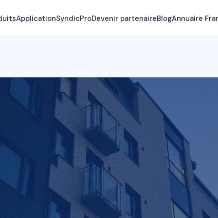
duits
Application
SyndicPro
Devenir partenaire
Blog
Annuaire Fra