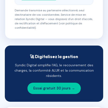
Demande transmise au partenaire sélectionné, seul
destinataire de vos coordonnées. Service de mise en
relation Syndic Digital — vous disposez d'un droit d'accès,
de rectification et d'effacement (voir politique de
confidentialité).
🚀 Digitalisez la gestion
Syndic Digital simplifie l'AG, le recouvrement des
charges, la conformité ALUR et la communication
résidents.
Essai gratuit 30 jours →