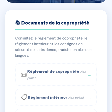
🇫🇷 RFRAC6664874
8,10,12 rue SOLFERINO
📚 Documents de la copropriété
📍 8 r de solferino 31500 Toulouse
Consultez le règlement de copropriété, le
✓ Immatriculée
🏠 108 lots
🏗 3 bâtiment(s)
règlement intérieur et les consignes de
sécurité de la résidence, traduits en plusieurs
langues.
📞 Contacter Syndic Digital
💬 WhatsApp
✉ Email
Règlement de copropriété
Non
📜
→
publié
📋
→
Règlement intérieur
Non publié