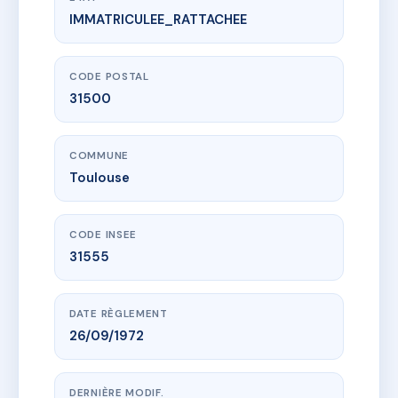
IMMATRICULEE_RATTACHEE
www.vme.plus/AC6664874
8,10,12 rue SOLFERINO
8 r de solferino
31500 Toulouse
CODE POSTAL
31500
COMMUNE
Toulouse
CODE INSEE
31555
DATE RÈGLEMENT
26/09/1972
DERNIÈRE MODIF.