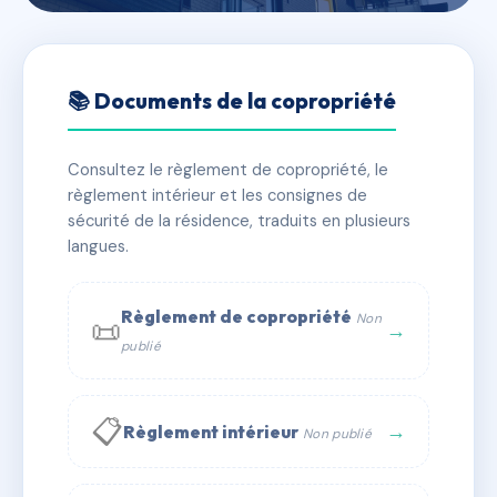
🇫🇷 RFRAC6670897
Le Clos des Bruyères
📚 Documents de la copropriété
📍 10 r d'athis 91360 Épinay-sur-Orge
Consultez le règlement de copropriété, le
✓ Immatriculée
🏠 110 lots
🏗 2 bâtiment(s)
règlement intérieur et les consignes de
sécurité de la résidence, traduits en plusieurs
langues.
📞 Contacter Syndic Digital
💬 WhatsApp
✉ Email
Règlement de copropriété
Non
📜
→
publié
📋
→
Règlement intérieur
Non publié