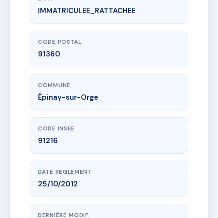
IMMATRICULEE_RATTACHEE
www.vme.plus/AC6670897
Le Clos des Bruyères
10 r d'athis
91360 Épinay-sur-Orge
CODE POSTAL
91360
COMMUNE
Épinay-sur-Orge
CODE INSEE
91216
DATE RÈGLEMENT
25/10/2012
DERNIÈRE MODIF.