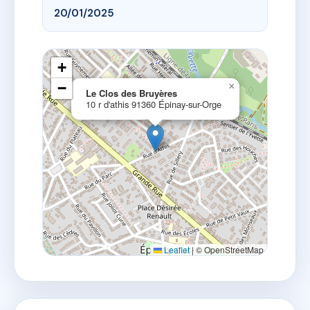
20/01/2025
+
−
×
Le Clos des Bruyères
10 r d'athis 91360 Épinay-sur-Orge
Leaflet
|
© OpenStreetMap