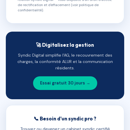
de rectification et d'effacement (voir politique de
confidentialité).
🚀 Digitalisez la gestion
Syndic Digital simplifie l'AG, le recouvrement des
charges, la conformité ALUR et la communication
résidents.
Essai gratuit 30 jours →
📞 Besoin d'un syndic pro ?
Trouvez ou devenez un cabinet syndic certifié