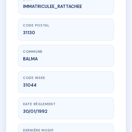
IMMATRICULEE_RATTACHEE
www.vme.plus/AC6671473
SDC LE MAIL DE BALMA
6 Place de France
31130 BALMA
CODE POSTAL
31130
COMMUNE
BALMA
CODE INSEE
31044
DATE RÈGLEMENT
30/01/1992
DERNIÈRE MODIF.