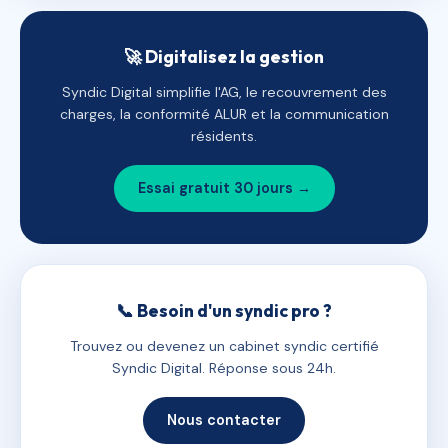
🚀 Digitalisez la gestion
Syndic Digital simplifie l'AG, le recouvrement des
charges, la conformité ALUR et la communication
résidents.
Essai gratuit 30 jours →
📞 Besoin d'un syndic pro ?
Trouvez ou devenez un cabinet syndic certifié
Syndic Digital. Réponse sous 24h.
Nous contacter