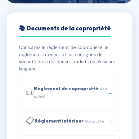
🇫🇷 RFRAC6671473
SDC LE MAIL DE BALMA
📚 Documents de la copropriété
📍 6 pl de france 31130 BALMA
Consultez le règlement de copropriété, le
✓ Immatriculée
🏠 19 lots
🏗 1 bâtiment(s)
règlement intérieur et les consignes de
sécurité de la résidence, traduits en plusieurs
langues.
📞 Contacter Syndic Digital
💬 WhatsApp
✉ Email
Règlement de copropriété
Non
📜
→
publié
📋
→
Règlement intérieur
Non publié