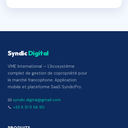
Syndic
Digital
VME International — L'écosystème
complet de gestion de copropriété pour
le marché francophone. Application
mobile et plateforme SaaS SyndicPro.
📧
syndic.digital@gmail.com
📞
+33 6 51 11 56 90
PRODUITS