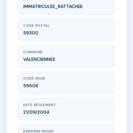
IMMATRICULEE_RATTACHEE
www.vme.plus/AC6699375
RESIDENCE NUNGESSER 1 - MS3530
64 Rue de la Gare de Marly
59300 VALENCIENNES
CODE POSTAL
59300
COMMUNE
VALENCIENNES
CODE INSEE
59606
DATE RÈGLEMENT
21/09/2004
DERNIÈRE MODIF.