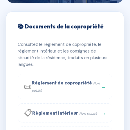
🇫🇷 RFRAC6699375
RESIDENCE NUNGESSER 1 -
📚 Documents de la copropriété
MS3530
Consultez le règlement de copropriété, le
📍 64 RUE DE LA GARE DE MARLY 59300
règlement intérieur et les consignes de
VALENCIENNES
sécurité de la résidence, traduits en plusieurs
✓ Immatriculée
langues.
🏠 12 lots
🏗 1 bâtiment(s)
📞 Contacter Syndic Digital
💬 WhatsApp
Règlement de copropriété
Non
📜
→
publié
✉ Email
📋
→
Règlement intérieur
Non publié