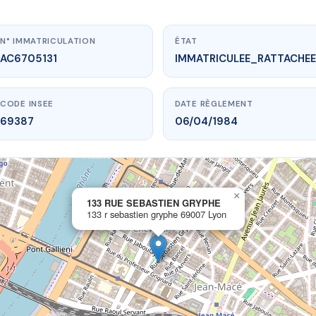
N° IMMATRICULATION
ÉTAT
AC6705131
IMMATRICULEE_RATTACHEE
CODE INSEE
DATE RÈGLEMENT
69387
06/04/1984
×
vme.plus/AC6705131
133 RUE SEBASTIEN GRYPHE
133 r sebastien gryphe 69007 Lyon
UE SEBASTIEN GRYPHE
bastien gryphe
69007 Lyon