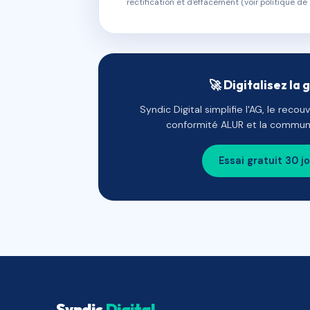
rectification et d'effacement (voir politique de 
🚀 Digitalisez la 
Syndic Digital simplifie l'AG, le reco
conformité ALUR et la communi
Essai gratuit 30 j
Syndic
Digital