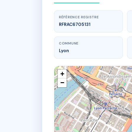
RÉFÉRENCE REGISTRE
RFRAC6705131
COMMUNE
Lyon
+
−
www.
133 R
133 r se