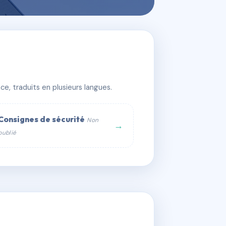
e, traduits en plusieurs langues.
Consignes de sécurité
Non
→
publié
web :
om