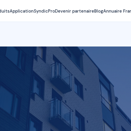
duits
Application
SyndicPro
Devenir partenaire
Blog
Annuaire Fra