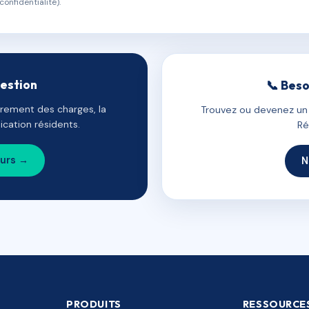
confidentialité).
gestion
📞 Beso
uvrement des charges, la
Trouvez ou devenez un c
cation résidents.
Ré
ours →
N
PRODUITS
RESSOURCE