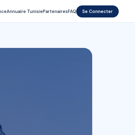
nce
Annuaire Tunisie
Partenaires
FAQ
Se Connecter