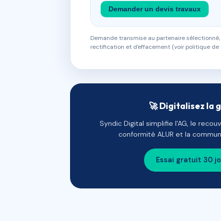
Demander un devis travaux
Demande transmise au partenaire sélectionné, s
rectification et d'effacement (voir politique de 
🚀 Digitalisez la 
Syndic Digital simplifie l'AG, le reco
conformité ALUR et la communi
Essai gratuit 30 j