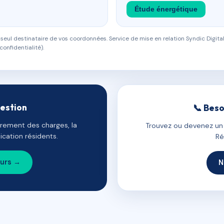
Étude énergétique
eul destinataire de vos coordonnées. Service de mise en relation Syndic Digital
confidentialité).
gestion
📞 Beso
uvrement des charges, la
Trouvez ou devenez un c
cation résidents.
Ré
ours →
N