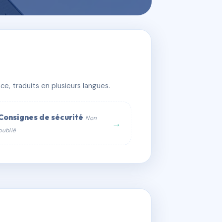
e, traduits en plusieurs langues.
Consignes de sécurité
Non
→
publié
web :
om