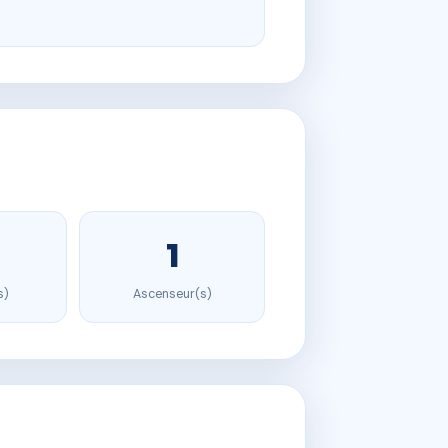
1
s)
Ascenseur(s)