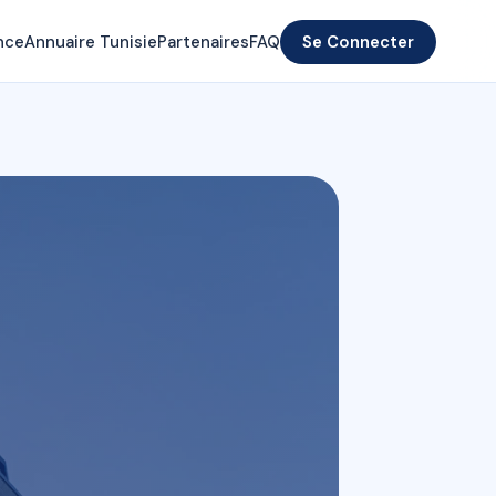
nce
Annuaire Tunisie
Partenaires
FAQ
Se Connecter