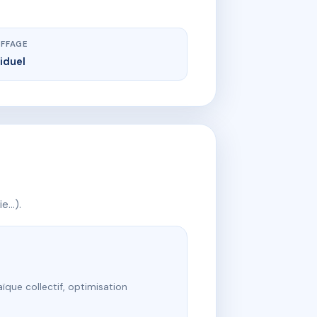
FFAGE
viduel
ie…).
ïque collectif, optimisation