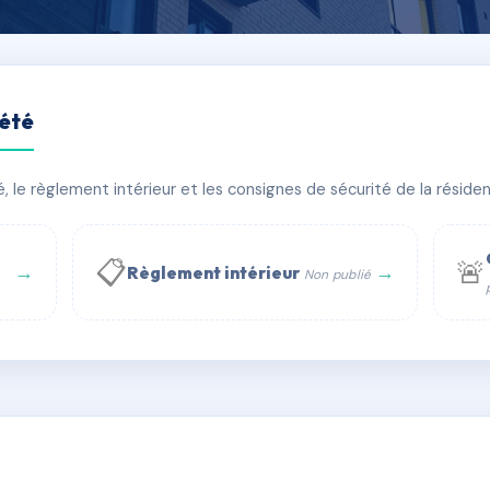
iété
le règlement intérieur et les consignes de sécurité de la résidenc
bâtiment(s)
📋
🚨
→
→
Règlement intérieur
Non publié
 WhatsApp
✉ Email
té
rue Saint-Honoré, 75001 Paris - Tél. : +33 6 51 11 56 90 - 
AC6719090
🇫🇷
ww.syndic.digital - E-mail : syndic.digital@gmail.c