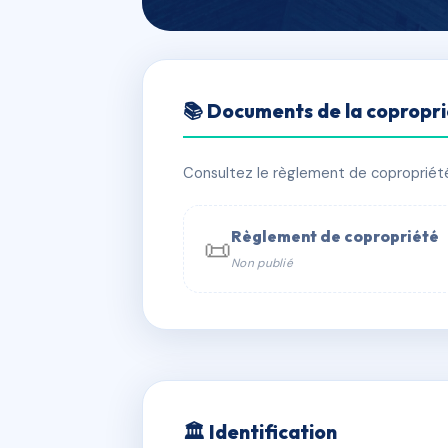
🇫🇷 RFRAC6719090
📚 Documents de la copropr
Les Rives
📍 7 qu du drac 38600 Fontaine
Consultez le règlement de copropriété, 
✓ Immatriculée
🏠 57 lots
🏗 2 
Règlement de copropriété
📜
Non publié
📞 Contacter Syndic Digital

Coproprié
229 
N°
w
🏛 Identification