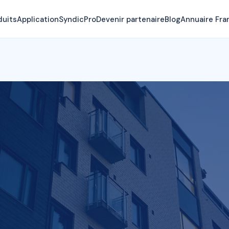
duits
Application
SyndicPro
Devenir partenaire
Blog
Annuaire Fra