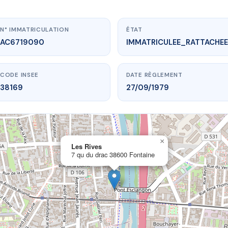
N° IMMATRICULATION
ÉTAT
AC6719090
IMMATRICULEE_RATTACHEE
CODE INSEE
DATE RÈGLEMENT
38169
27/09/1979
×
vme.plus/AC6719090
Les Rives
7 qu du drac 38600 Fontaine
Les Rives
du drac
38600 Fontaine