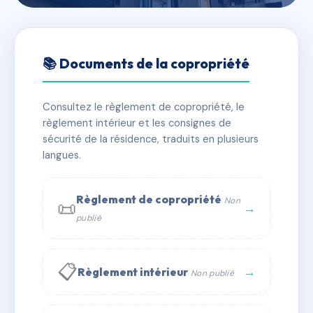
🇫🇷 RFRAC6719256
5 RUE PIERRE DUPRE
📚 Documents de la copropriété
📍 5 r pierre dupre 13008 Marseille
Consultez le règlement de copropriété, le
✓ Immatriculée
🏠 9 lots
🏗 1 bâtiment(s)
règlement intérieur et les consignes de
sécurité de la résidence, traduits en plusieurs
langues.
📞 Contacter Syndic Digital
💬 WhatsApp
✉ Email
Règlement de copropriété
Non
📜
→
publié
📋
→
Règlement intérieur
Non publié