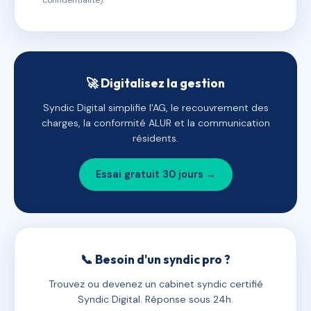
confidentialité).
🚀 Digitalisez la gestion
Syndic Digital simplifie l'AG, le recouvrement des
charges, la conformité ALUR et la communication
résidents.
Essai gratuit 30 jours →
📞 Besoin d'un syndic pro ?
Trouvez ou devenez un cabinet syndic certifié
Syndic Digital. Réponse sous 24h.