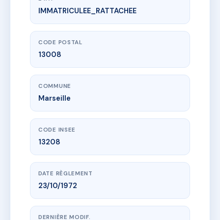
IMMATRICULEE_RATTACHEE
www.vme.plus/AC6719256
5 RUE PIERRE DUPRE
5 Rue pierre dupre
13008 Marseille
CODE POSTAL
13008
COMMUNE
Marseille
CODE INSEE
13208
DATE RÈGLEMENT
23/10/1972
DERNIÈRE MODIF.