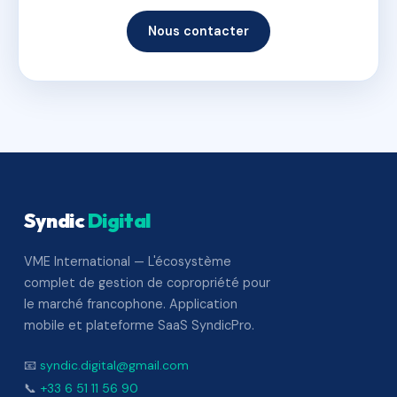
Nous contacter
Syndic
Digital
VME International — L'écosystème
complet de gestion de copropriété pour
le marché francophone. Application
mobile et plateforme SaaS SyndicPro.
📧
syndic.digital@gmail.com
📞
+33 6 51 11 56 90