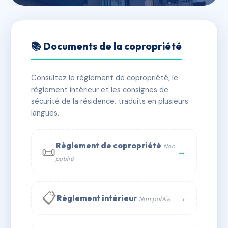
🇫🇷 RFRAC6738975
4 RUE LEON MEISSEREL
📚 Documents de la copropriété
📍 4 RUE LEON MEISSEREL 13012 MARSEILLE
Consultez le règlement de copropriété, le
✓ Immatriculée
🏠 11 lots
🏗 1 bâtiment(s)
règlement intérieur et les consignes de
sécurité de la résidence, traduits en plusieurs
langues.
📞 Contacter Syndic Digital
💬 WhatsApp
✉ Email
Règlement de copropriété
Non
📜
→
publié
📋
→
Règlement intérieur
Non publié