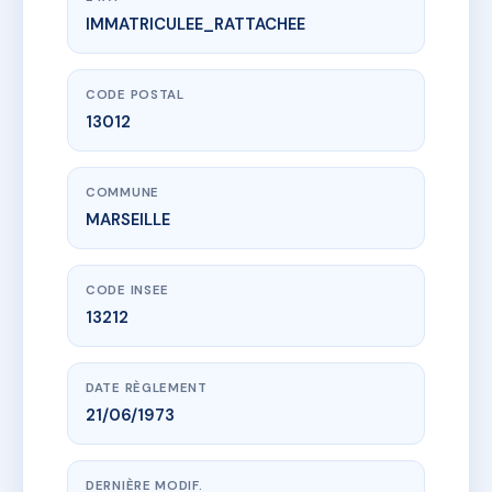
IMMATRICULEE_RATTACHEE
www.vme.plus/AC6738975
4 RUE LEON MEISSEREL
4 r leon meisserel
13012 MARSEILLE
CODE POSTAL
13012
COMMUNE
MARSEILLE
CODE INSEE
13212
DATE RÈGLEMENT
21/06/1973
DERNIÈRE MODIF.