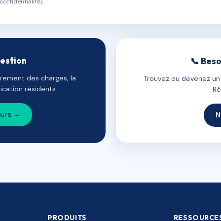
confidentialité).
gestion
📞 Beso
uvrement des charges, la
Trouvez ou devenez un c
cation résidents.
Ré
ours →
N
PRODUITS
RESSOURCE