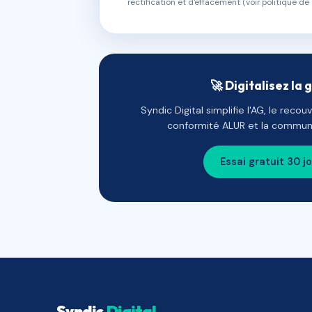
rectification et d'effacement (voir politique de 
🚀 Digitalisez la 
Syndic Digital simplifie l'AG, le reco
conformité ALUR et la communi
Essai gratuit 30 j
Syndic
Digital