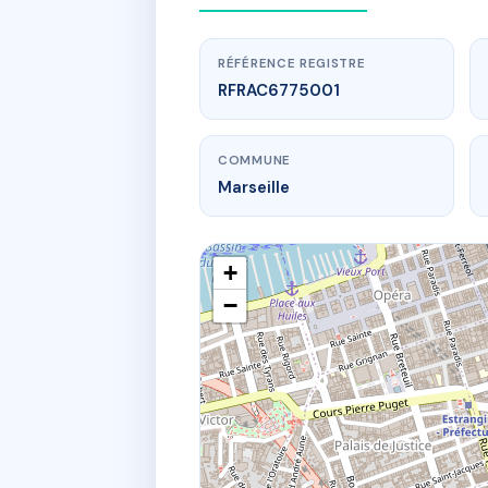
RÉFÉRENCE REGISTRE
RFRAC6775001
COMMUNE
Marseille
+
−
www.
55 R
55 r des 