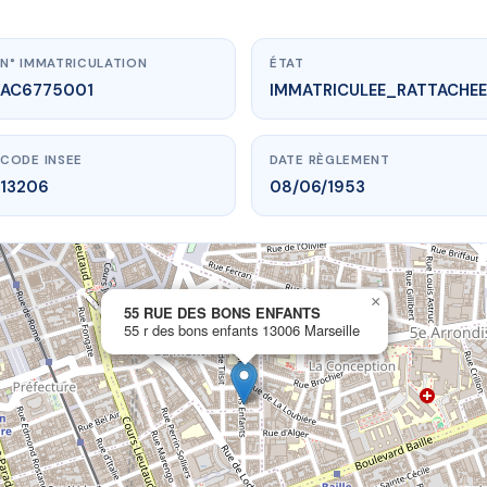
N° IMMATRICULATION
ÉTAT
AC6775001
IMMATRICULEE_RATTACHEE
CODE INSEE
DATE RÈGLEMENT
13206
08/06/1953
×
vme.plus/AC6775001
55 RUE DES BONS ENFANTS
55 r des bons enfants 13006 Marseille
UE DES BONS ENFANTS
bons enfants
13006 Marseille