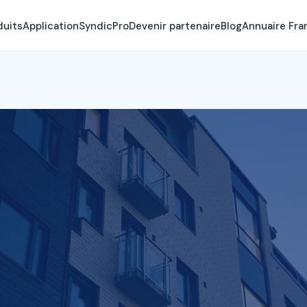
duits
Application
SyndicPro
Devenir partenaire
Blog
Annuaire Fra