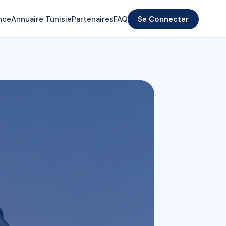
nce
Annuaire Tunisie
Partenaires
FAQ
Se Connecter