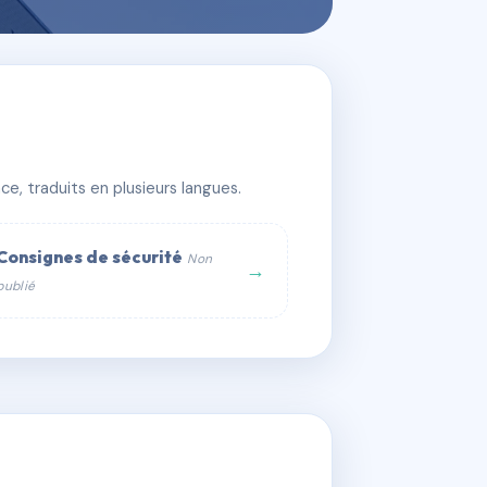
e, traduits en plusieurs langues.
Consignes de sécurité
Non
→
publié
web :
om