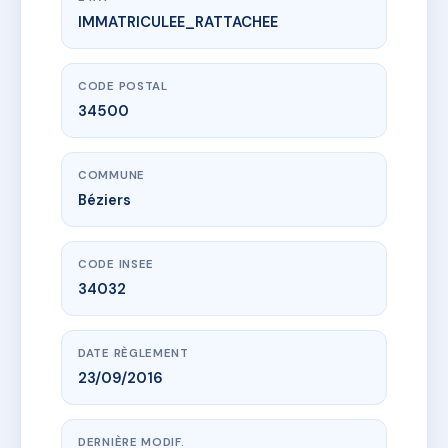
IMMATRICULEE_RATTACHEE
www.vme.plus/AC6780118
SDC Citadelle
12 r de la citadelle
34500 Béziers
CODE POSTAL
34500
COMMUNE
Béziers
CODE INSEE
34032
DATE RÈGLEMENT
23/09/2016
DERNIÈRE MODIF.