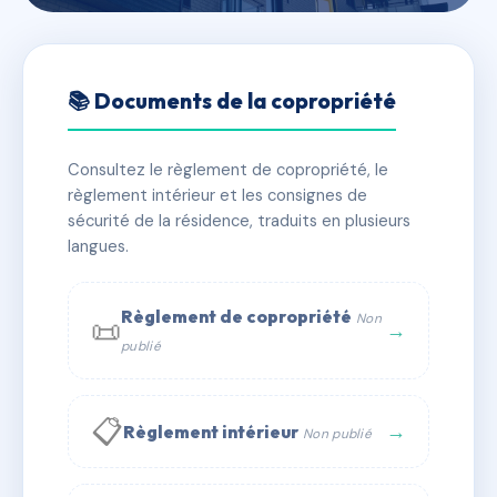
🇫🇷 RFRAC6780118
SDC Citadelle
📚 Documents de la copropriété
📍 12 r de la citadelle 34500 Béziers
Consultez le règlement de copropriété, le
✓ Immatriculée
🏠 17 lots
🏗 1 bâtiment(s)
règlement intérieur et les consignes de
sécurité de la résidence, traduits en plusieurs
langues.
📞 Contacter Syndic Digital
💬 WhatsApp
✉ Email
Règlement de copropriété
Non
📜
→
publié
📋
→
Règlement intérieur
Non publié