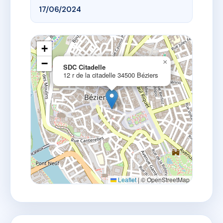
17/06/2024
+
−
×
SDC Citadelle
12 r de la citadelle 34500 Béziers
Leaflet
|
© OpenStreetMap