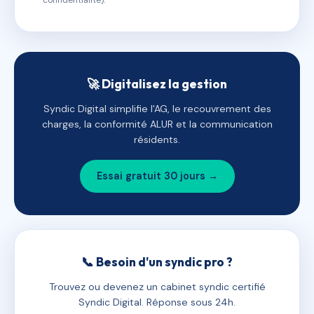
confidentialité).
🚀 Digitalisez la gestion
Syndic Digital simplifie l'AG, le recouvrement des
charges, la conformité ALUR et la communication
résidents.
Essai gratuit 30 jours →
📞 Besoin d'un syndic pro ?
Trouvez ou devenez un cabinet syndic certifié
Syndic Digital. Réponse sous 24h.