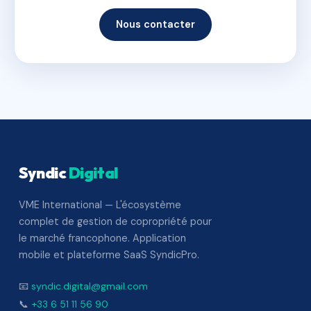
Nous contacter
Syndic
Digital
VME International — L'écosystème
complet de gestion de copropriété pour
le marché francophone. Application
mobile et plateforme SaaS SyndicPro.
📧
syndic.digital@gmail.com
📞
+33 6 51 11 56 90