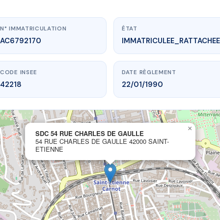
N° IMMATRICULATION
ÉTAT
AC6792170
IMMATRICULEE_RATTACHEE
CODE INSEE
DATE RÈGLEMENT
42218
22/01/1990
×
SDC 54 RUE CHARLES DE GAULLE
ww.vme.plus/AC6792170
54 RUE CHARLES DE GAULLE 42000 SAINT-
ETIENNE
54 RUE CHARLES DE GAULLE
les de Gaulle
42000 SAINT-ETIENNE