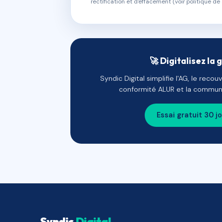
rectification et d'effacement (voir politique de 
🚀 Digitalisez la 
Syndic Digital simplifie l'AG, le reco
conformité ALUR et la communi
Essai gratuit 30 j
Syndic
Digital