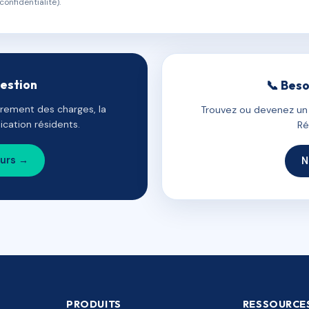
confidentialité).
gestion
📞 Beso
uvrement des charges, la
Trouvez ou devenez un c
cation résidents.
Ré
ours →
N
PRODUITS
RESSOURCE