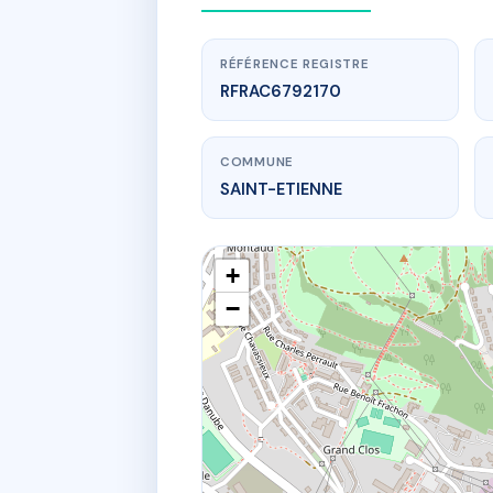
RÉFÉRENCE REGISTRE
RFRAC6792170
COMMUNE
SAINT-ETIENNE
+
−
w
SDC 
54 Rue Char