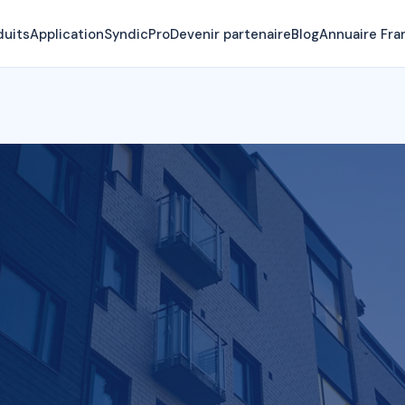
duits
Application
SyndicPro
Devenir partenaire
Blog
Annuaire Fra