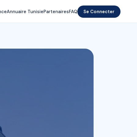
nce
Annuaire Tunisie
Partenaires
FAQ
Se Connecter