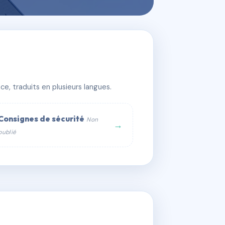
e, traduits en plusieurs langues.
Consignes de sécurité
Non
→
publié
web :
om