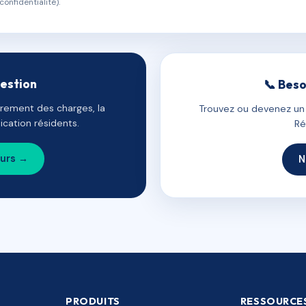
confidentialité).
gestion
📞 Beso
uvrement des charges, la
Trouvez ou devenez un c
cation résidents.
Ré
ours →
N
PRODUITS
RESSOURCE