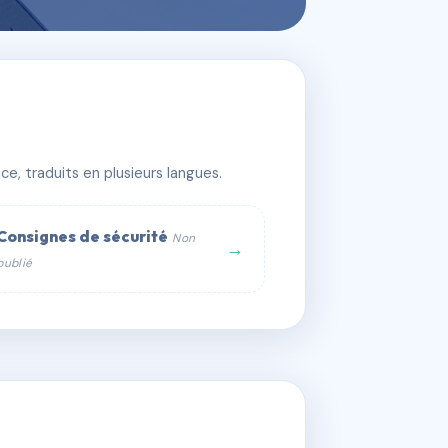
e, traduits en plusieurs langues.
Consignes de sécurité
Non
→
publié
web :
om