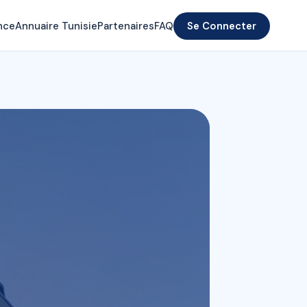
nce
Annuaire Tunisie
Partenaires
FAQ
Se Connecter