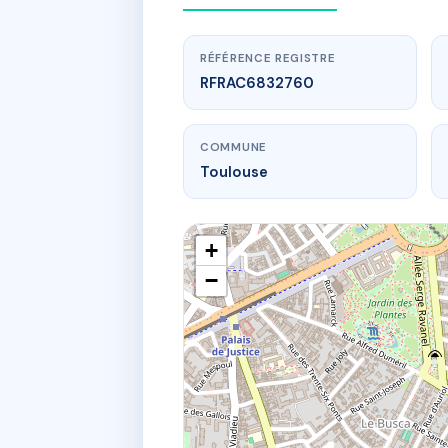
RÉFÉRENCE REGISTRE
RFRAC6832760
COMMUNE
Toulouse
+
−
www.
26B r pierr