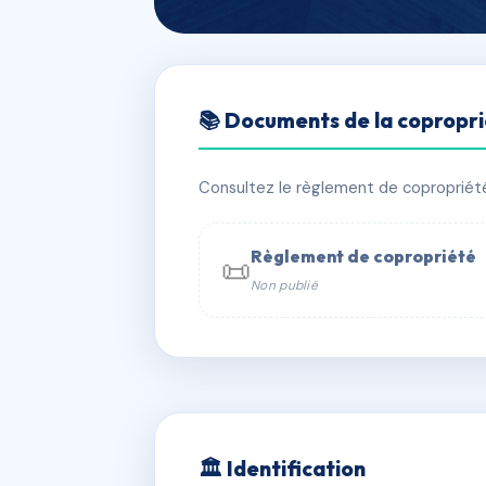
🇫🇷 RFRAC6832760
📚 Documents de la copropr
ORANGERIE BA
📍 26B r pierre brossolette 31400 T
Consultez le règlement de copropriété, 
✓ Immatriculée
🏠 11 lots
🏗 1 bâ
Règlement de copropriété
📜
Non publié
📞 Contacter Syndic Digital

Coproprié
229 
N°
w
🏛 Identification