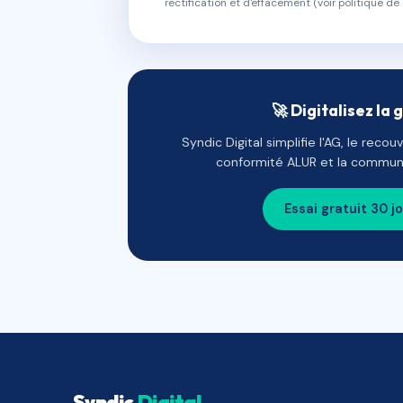
rectification et d'effacement (voir politique de 
🚀 Digitalisez la 
Syndic Digital simplifie l'AG, le reco
conformité ALUR et la communi
Essai gratuit 30 j
Syndic
Digital