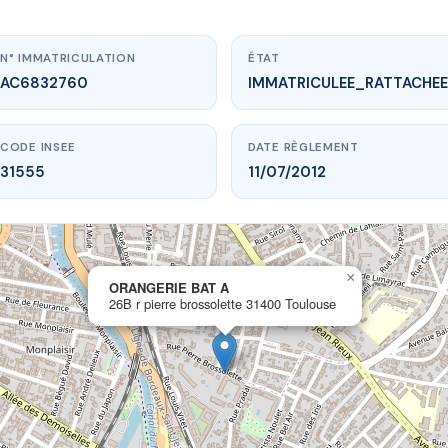
N° IMMATRICULATION
ÉTAT
AC6832760
IMMATRICULEE_RATTACHEE
CODE INSEE
DATE RÈGLEMENT
31555
11/07/2012
×
vme.plus/AC6832760
ORANGERIE BAT A
26B r pierre brossolette 31400 Toulouse
ORANGERIE BAT A
e brossolette
31400 Toulouse