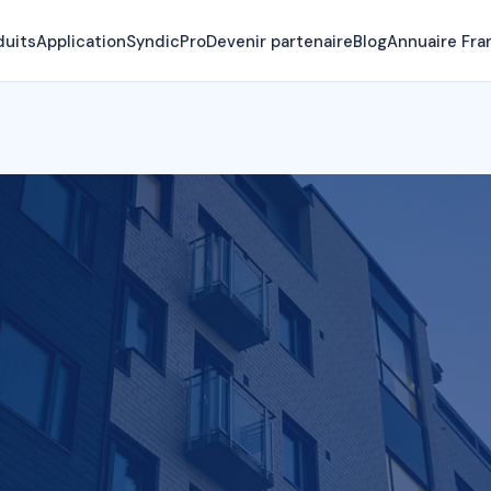
duits
Application
SyndicPro
Devenir partenaire
Blog
Annuaire Fra