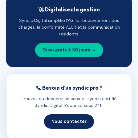
🚀 Digitalisez la gestion
Syndic Digital simplifie l'AG, le recouvrement des
charges, la conformité ALUR et la communication
résidents.
Essai gratuit 30 jours →
📞 Besoin d'un syndic pro ?
Trouvez ou devenez un cabinet syndic certifié
Syndic Digital. Réponse sous 24h.
Nous contacter