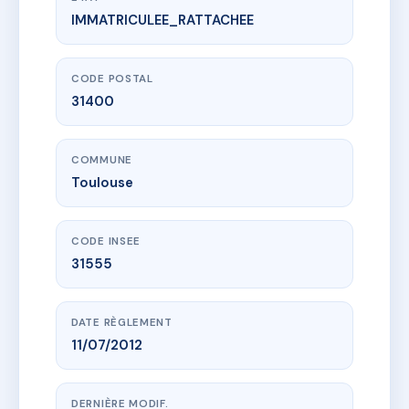
IMMATRICULEE_RATTACHEE
www.vme.plus/AC6836076
ORANGERIE BAT G
35 r pradal
31400 Toulouse
CODE POSTAL
31400
COMMUNE
Toulouse
CODE INSEE
31555
DATE RÈGLEMENT
11/07/2012
DERNIÈRE MODIF.