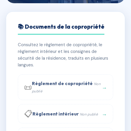
🇫🇷 RFRAC6836076
ORANGERIE BAT G
📚 Documents de la copropriété
📍 35 r pradal 31400 Toulouse
Consultez le règlement de copropriété, le
✓ Immatriculée
🏠 10 lots
🏗 1 bâtiment(s)
règlement intérieur et les consignes de
sécurité de la résidence, traduits en plusieurs
langues.
📞 Contacter Syndic Digital
💬 WhatsApp
✉ Email
Règlement de copropriété
Non
📜
→
publié
📋
→
Règlement intérieur
Non publié