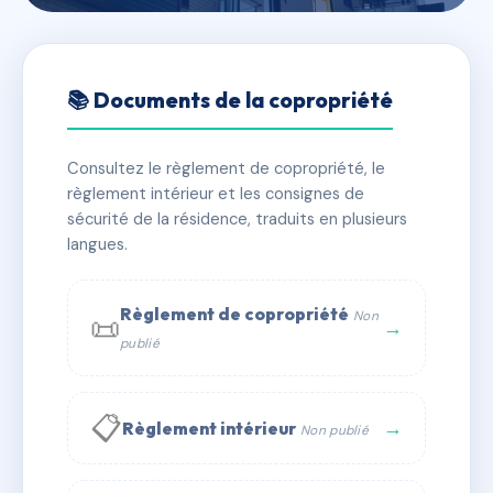
🇫🇷 RFRAC6839955
SDC 32 CHAPTAL
📚 Documents de la copropriété
📍 32 r chaptal 34000 Montpellier
Consultez le règlement de copropriété, le
✓ Immatriculée
🏠 3 lots
🏗 1 bâtiment(s)
règlement intérieur et les consignes de
sécurité de la résidence, traduits en plusieurs
langues.
📞 Contacter Syndic Digital
💬 WhatsApp
✉ Email
Règlement de copropriété
Non
📜
→
publié
📋
→
Règlement intérieur
Non publié