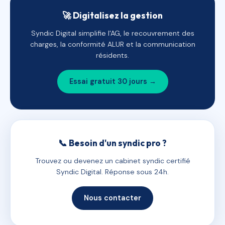
🚀 Digitalisez la gestion
Syndic Digital simplifie l'AG, le recouvrement des
charges, la conformité ALUR et la communication
résidents.
Essai gratuit 30 jours →
📞 Besoin d'un syndic pro ?
Trouvez ou devenez un cabinet syndic certifié
Syndic Digital. Réponse sous 24h.
Nous contacter