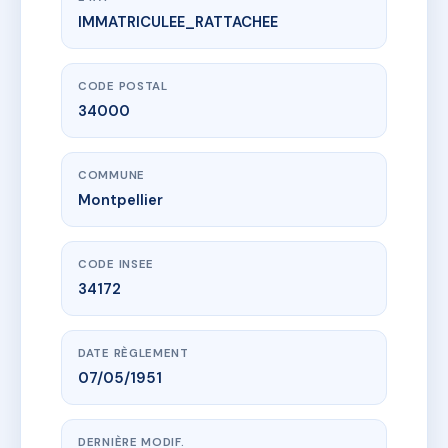
IMMATRICULEE_RATTACHEE
www.vme.plus/AC6839955
SDC 32 CHAPTAL
32 r chaptal
34000 Montpellier
CODE POSTAL
34000
COMMUNE
Montpellier
CODE INSEE
34172
DATE RÈGLEMENT
07/05/1951
DERNIÈRE MODIF.