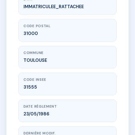
IMMATRICULEE_RATTACHEE
www.vme.plus/AC6846547
SDC SDC 9 RUE FERMAT
9 Rue Pierre de Fermat
31000 TOULOUSE
CODE POSTAL
31000
COMMUNE
TOULOUSE
CODE INSEE
31555
DATE RÈGLEMENT
23/05/1986
DERNIÈRE MODIF.