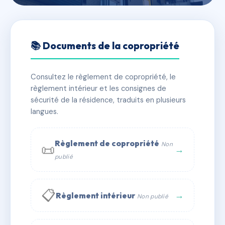
🇫🇷 RFRAC6846547
SDC SDC 9 RUE FERMAT
📚 Documents de la copropriété
📍 9 RUE PIERRE DE FERMAT 31000 TOULOUSE
Consultez le règlement de copropriété, le
✓ Immatriculée
🏠 16 lots
🏗 1 bâtiment(s)
règlement intérieur et les consignes de
sécurité de la résidence, traduits en plusieurs
langues.
📞 Contacter Syndic Digital
💬 WhatsApp
✉ Email
Règlement de copropriété
Non
📜
→
publié
📋
→
Règlement intérieur
Non publié