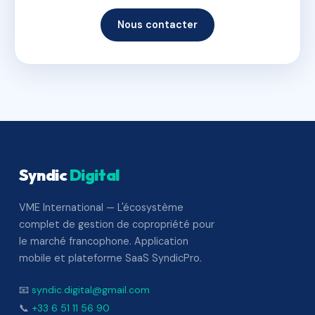
Nous contacter
Syndic
Digital
VME International — L'écosystème
complet de gestion de copropriété pour
le marché francophone. Application
mobile et plateforme SaaS SyndicPro.
📧
syndic.digital@gmail.com
📞
+33 6 51 11 56 90