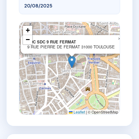
20/08/2025
+
−
×
SDC SDC 9 RUE FERMAT
9 RUE PIERRE DE FERMAT 31000 TOULOUSE
Leaflet
|
© OpenStreetMap