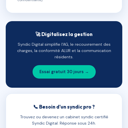
confidentialité).
🚀 Digitalisez la gestion
Syndic Digital simplifie l'AG, le recouvrement des
charges, la conformité ALUR et la communication
résidents.
Essai gratuit 30 jours →
📞 Besoin d'un syndic pro ?
Trouvez ou devenez un cabinet syndic certifié
Syndic Digital. Réponse sous 24h.