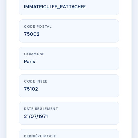
IMMATRICULEE_RATTACHEE
www.vme.plus/AC7189160
SDC 5-7 SAINT FIACRE
5 r saint-fiacre
75002 Paris
CODE POSTAL
75002
COMMUNE
Paris
CODE INSEE
75102
DATE RÈGLEMENT
21/07/1971
DERNIÈRE MODIF.