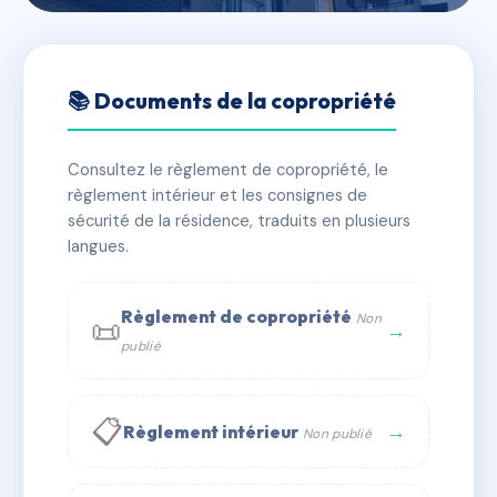
🇫🇷 RFRAC7189160
SDC 5-7 SAINT FIACRE
📚 Documents de la copropriété
📍 5 r saint-fiacre 75002 Paris
Consultez le règlement de copropriété, le
✓ Immatriculée
🏠 224 lots
🏗 1 bâtiment(s)
règlement intérieur et les consignes de
sécurité de la résidence, traduits en plusieurs
langues.
📞 Contacter Syndic Digital
💬 WhatsApp
✉ Email
Règlement de copropriété
Non
📜
→
publié
📋
→
Règlement intérieur
Non publié