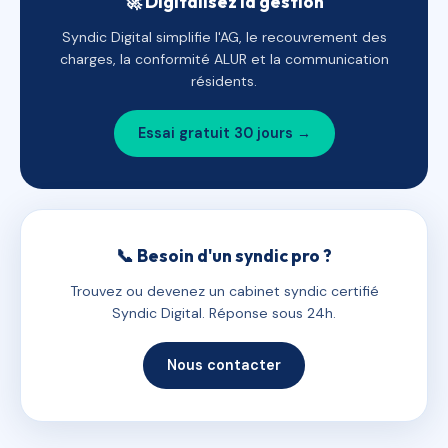
🚀 Digitalisez la gestion
Syndic Digital simplifie l'AG, le recouvrement des
charges, la conformité ALUR et la communication
résidents.
Essai gratuit 30 jours →
📞 Besoin d'un syndic pro ?
Trouvez ou devenez un cabinet syndic certifié
Syndic Digital. Réponse sous 24h.
Nous contacter