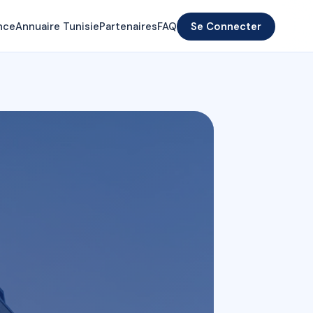
nce
Annuaire Tunisie
Partenaires
FAQ
Se Connecter