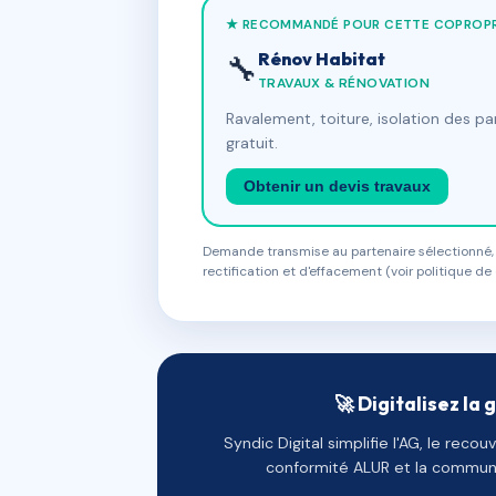
★ RECOMMANDÉ POUR CETTE COPROPR
Rénov Habitat
🔧
TRAVAUX & RÉNOVATION
Ravalement, toiture, isolation des p
gratuit.
Obtenir un devis travaux
Demande transmise au partenaire sélectionné, s
rectification et d'effacement (voir politique de 
🚀 Digitalisez la 
Syndic Digital simplifie l'AG, le reco
conformité ALUR et la communi