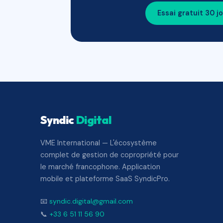
Essai gratuit 30 j
Syndic
Digital
VME International — L'écosystème
complet de gestion de copropriété pour
le marché francophone. Application
mobile et plateforme SaaS SyndicPro.
📧
syndic.digital@gmail.com
📞
+33 6 51 11 56 90