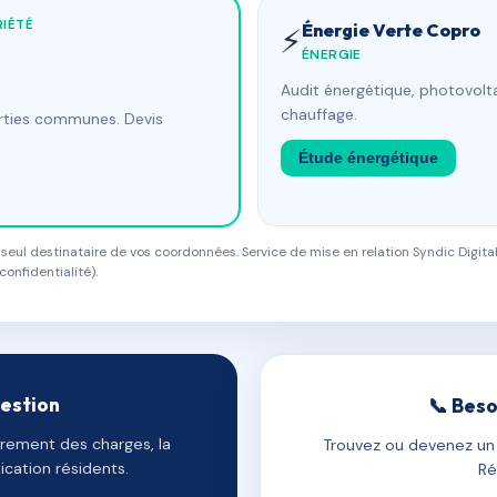
IÉTÉ
Énergie Verte Copro
⚡
ÉNERGIE
Audit énergétique, photovolta
chauffage.
arties communes. Devis
Étude énergétique
eul destinataire de vos coordonnées. Service de mise en relation Syndic Digital
confidentialité).
gestion
📞 Beso
uvrement des charges, la
Trouvez ou devenez un c
cation résidents.
Ré