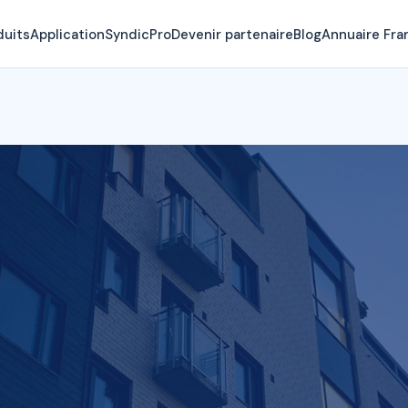
duits
Application
SyndicPro
Devenir partenaire
Blog
Annuaire Fra