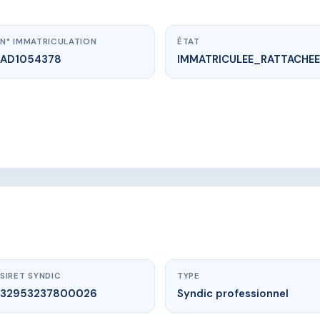
N° IMMATRICULATION
ÉTAT
AD1054378
IMMATRICULEE_RATTACHEE
vme.plus/AD1054378
C HORTS ET PRATS
 moulin, 34600 Bédarieux
SIRET SYNDIC
TYPE
32953237800026
Syndic professionnel