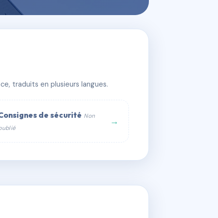
e, traduits en plusieurs langues.
Consignes de sécurité
Non
→
publié
web :
om