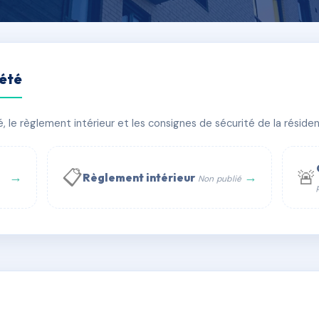
iété
 PRATS
le règlement intérieur et les consignes de sécurité de la résidenc
bâtiment(s)
📋
🚨
→
→
Règlement intérieur
Non publié
 WhatsApp
✉ Email
té
rue Saint-Honoré, 75001 Paris - Tél. : +33 6 51 11 56 90 - 
AD1054378
🇫🇷
ww.syndic.digital - E-mail : syndic.digital@gmail.c