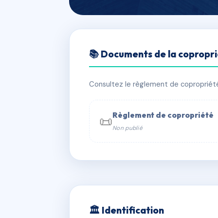
🇫🇷 RFRAD1054378
📚 Documents de la copropr
SDC HORTS ET
📍 bd jean moulin, 34600 Bédarieux
Consultez le règlement de copropriété, 
✓ Immatriculée
🏠 79 lots
🏗 5 
Règlement de copropriété
📜
Non publié
📞 Contacter Syndic Digital

Coproprié
229 
N°
w
🏛 Identification