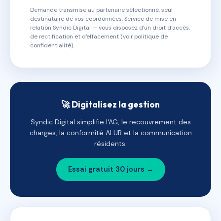
Demande transmise au partenaire sélectionné, seul
destinataire de vos coordonnées. Service de mise en
relation Syndic Digital — vous disposez d'un droit d'accès,
de rectification et d'effacement (voir politique de
confidentialité).
🚀 Digitalisez la gestion
Syndic Digital simplifie l'AG, le recouvrement des
charges, la conformité ALUR et la communication
résidents.
Essai gratuit 30 jours →