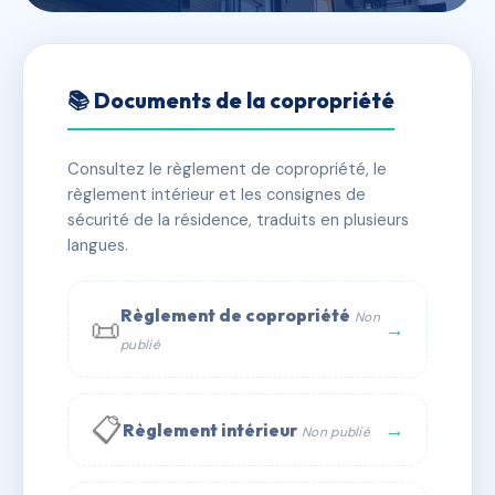
🇫🇷 RFRAD5289434
2 rue du drac
📚 Documents de la copropriété
📍 2 r du drac 38000 Grenoble
Consultez le règlement de copropriété, le
✓ Immatriculée
🏠 20 lots
🏗 3 bâtiment(s)
règlement intérieur et les consignes de
sécurité de la résidence, traduits en plusieurs
langues.
📞 Contacter Syndic Digital
💬 WhatsApp
✉ Email
Règlement de copropriété
Non
📜
→
publié
📋
→
Règlement intérieur
Non publié