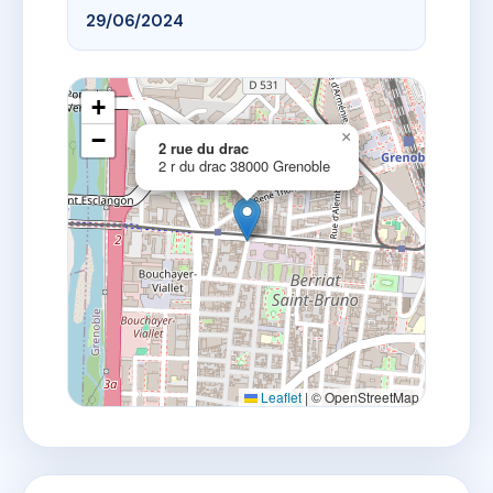
29/06/2024
+
−
×
2 rue du drac
2 r du drac 38000 Grenoble
Leaflet
|
© OpenStreetMap