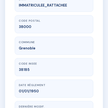
IMMATRICULEE_RATTACHEE
www.vme.plus/AD5289434
2 rue du drac
2 r du drac
38000 Grenoble
CODE POSTAL
38000
COMMUNE
Grenoble
CODE INSEE
38185
DATE RÈGLEMENT
01/01/1950
DERNIÈRE MODIF.