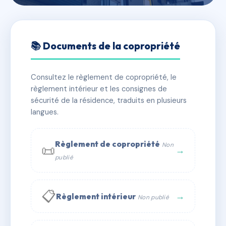
🇫🇷 RFRAD5293394
BROCA
📚 Documents de la copropriété
📍 93 r broca 75013 PARIS 13
Consultez le règlement de copropriété, le
✓ Immatriculée
🏠 40 lots
🏗 1 bâtiment(s)
règlement intérieur et les consignes de
sécurité de la résidence, traduits en plusieurs
langues.
📞 Contacter Syndic Digital
💬 WhatsApp
✉ Email
Règlement de copropriété
Non
📜
→
publié
📋
→
Règlement intérieur
Non publié