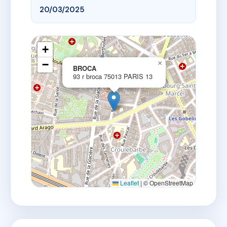
20/03/2025
+
−
×
BROCA
93 r broca 75013 PARIS 13
Leaflet
|
© OpenStreetMap