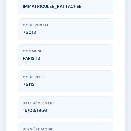
IMMATRICULEE_RATTACHEE
www.vme.plus/AD5293394
BROCA
93 r broca
75013 PARIS 13
CODE POSTAL
75013
COMMUNE
PARIS 13
CODE INSEE
75113
DATE RÈGLEMENT
15/03/1956
DERNIÈRE MODIF.