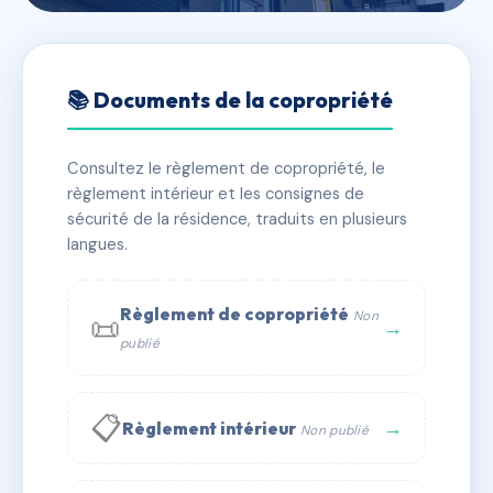
🇫🇷 RFRAD5477039
Immeuble Les Primevères 2
📚 Documents de la copropriété
📍 73350 Champagny-en-Vanoise
Consultez le règlement de copropriété, le
✓ Immatriculée
🏠 14 lots
🏗 1 bâtiment(s)
règlement intérieur et les consignes de
sécurité de la résidence, traduits en plusieurs
langues.
📞 Contacter Syndic Digital
💬 WhatsApp
✉ Email
Règlement de copropriété
Non
📜
→
publié
📋
→
Règlement intérieur
Non publié