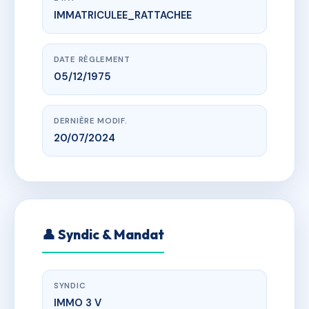
IMMATRICULEE_RATTACHEE
www.vme.plus/AD5477039
Immeuble Les Primevères 2
73350 Champagny-en-Vanoise
DATE RÈGLEMENT
05/12/1975
DERNIÈRE MODIF.
20/07/2024
👤 Syndic & Mandat
SYNDIC
IMMO 3 V