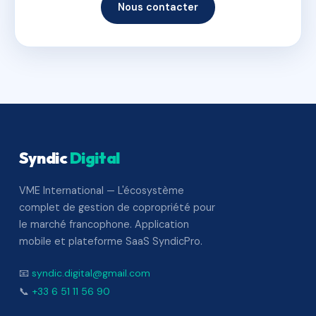
Nous contacter
Syndic
Digital
VME International — L'écosystème
complet de gestion de copropriété pour
le marché francophone. Application
mobile et plateforme SaaS SyndicPro.
📧
syndic.digital@gmail.com
📞
+33 6 51 11 56 90