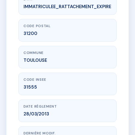
IMMATRICULEE_RATTACHEMENT_EXPIRE
www.vme.plus/AD5507801
41 bis rue franz schubert
41B r franz schubert
31200 TOULOUSE
CODE POSTAL
31200
COMMUNE
TOULOUSE
CODE INSEE
31555
DATE RÈGLEMENT
28/03/2013
DERNIÈRE MODIF.