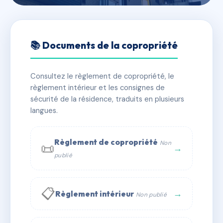
🇫🇷 RFRAD5507801
41 bis rue franz schubert
📚 Documents de la copropriété
📍 41B r franz schubert 31200 TOULOUSE
Consultez le règlement de copropriété, le
⚠ IMMATRICULEE_RATTACHEMENT_EXPIRE
règlement intérieur et les consignes de
🏠 11 lots
🏗 1 bâtiment(s)
sécurité de la résidence, traduits en plusieurs
langues.
📞 Contacter Syndic Digital
💬 WhatsApp
Règlement de copropriété
Non
📜
✉ Email
→
publié
📋
→
Règlement intérieur
Non publié