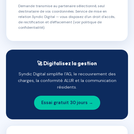
Demande transmise au partenaire sélectionné, seul
destinataire de vos coordonnées. Service de mise en
relation Syndic Digital — vous disposez d'un droit d'accès,
de rectification et d'effacement (voir politique de
confidentialité).
🚀 Digitalisez la gestion
Syndic Digital simplifie l'AG, le recouvrement des
charges, la conformité ALUR et la communication
résidents.
Essai gratuit 30 jours →