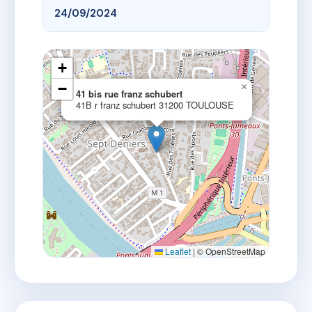
24/09/2024
+
−
×
41 bis rue franz schubert
41B r franz schubert 31200 TOULOUSE
Leaflet
|
© OpenStreetMap