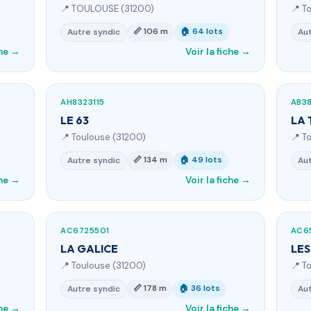
📍 TOULOUSE (31200)
📍 T
📏 106 m
🏠 64 lots
Autre syndic
Aut
che →
Voir la fiche →
AH8323115
AB3
LE 63
LA
📍 Toulouse (31200)
📍 T
📏 134 m
🏠 49 lots
Autre syndic
Aut
che →
Voir la fiche →
AC6725501
AC6
LA GALICE
LES
📍 Toulouse (31200)
📍 T
📏 178 m
🏠 36 lots
Autre syndic
Aut
che →
Voir la fiche →