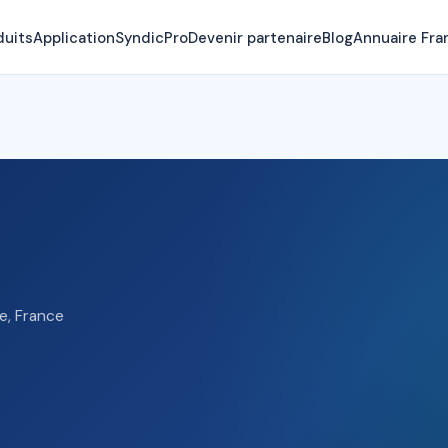
duits
Application
SyndicPro
Devenir partenaire
Blog
Annuaire Fra
e, France