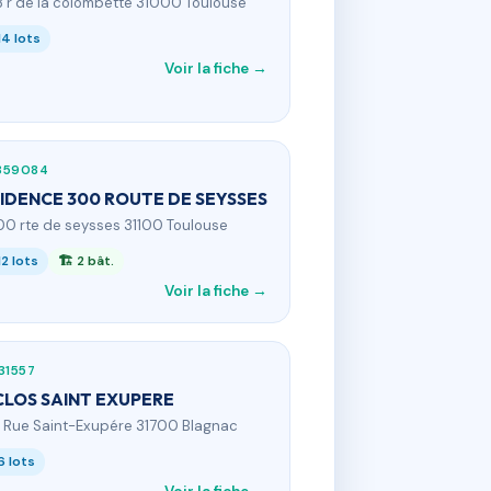
3 r de la colombette 31000 Toulouse
14 lots
Voir la fiche →
359084
IDENCE 300 ROUTE DE SEYSSES
00 rte de seysses 31100 Toulouse
12 lots
🏗 2 bât.
Voir la fiche →
31557
CLOS SAINT EXUPERE
9 Rue Saint-Exupére 31700 Blagnac
6 lots