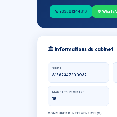
📞 +33561344316
💬 Whats
🏛
Informations du cabinet
SIRET
81367347200037
MANDATS REGISTRE
16
COMMUNES D'INTERVENTION (3)