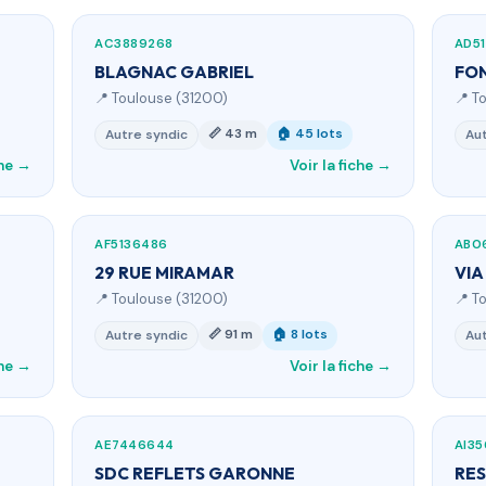
AC3889268
AD5
BLAGNAC GABRIEL
FO
📍 Toulouse (31200)
📍 T
📏 43 m
🏠 45 lots
Autre syndic
Aut
che →
Voir la fiche →
AF5136486
AB0
29 RUE MIRAMAR
VIA
📍 Toulouse (31200)
📍 T
📏 91 m
🏠 8 lots
Autre syndic
Aut
che →
Voir la fiche →
AE7446644
AI35
SDC REFLETS GARONNE
RES