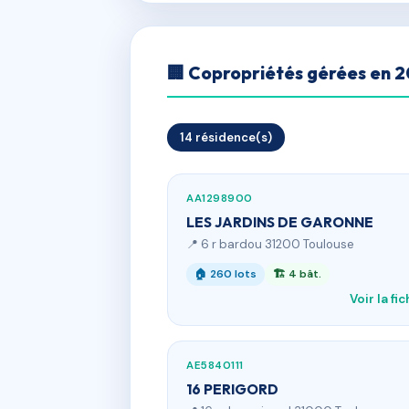
🏢 Copropriétés gérées en 
14 résidence(s)
AA1298900
LES JARDINS DE GARONNE
📍 6 r bardou 31200 Toulouse
🏠 260 lots
🏗 4 bât.
Voir la fi
AE5840111
16 PERIGORD