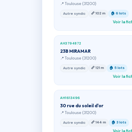
📍 Toulouse (31200)
📏 102 m
🏠 6 lots
Autre syndic
Voir la fi
AH3794872
23B MIRAMAR
📍 Toulouse (31200)
📏 121 m
🏠 5 lots
Autre syndic
Voir la fi
AH1613496
30 rue du soleil d'or
📍 Toulouse (31200)
📏 144 m
🏠 3 lots
Autre syndic
Voir la fi