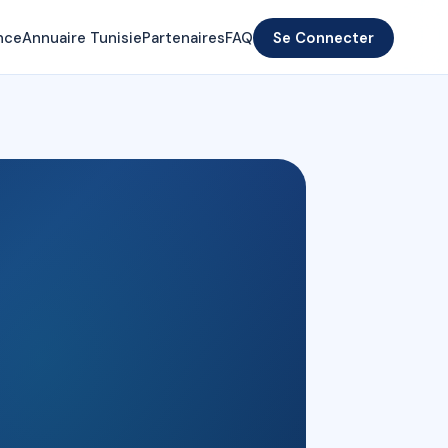
nce
Annuaire Tunisie
Partenaires
FAQ
Se Connecter