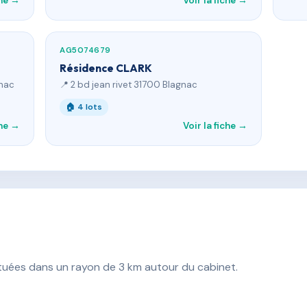
che →
Voir la fiche →
AG5074679
Résidence CLARK
gnac
📍 2 bd jean rivet 31700 Blagnac
🏠 4 lots
che →
Voir la fiche →
ituées dans un rayon de 3 km autour du cabinet.