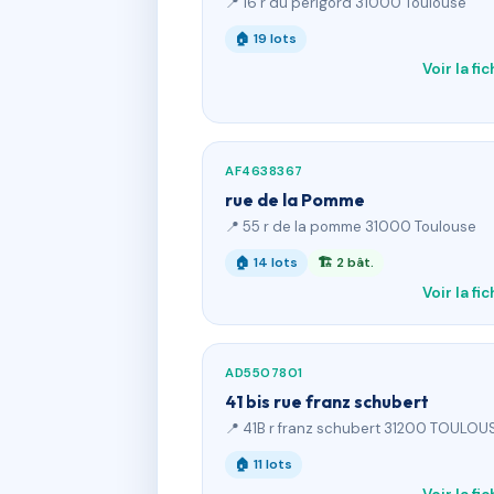
📍 16 r du perigord 31000 Toulouse
🏠 19 lots
Voir la fi
AF4638367
rue de la Pomme
📍 55 r de la pomme 31000 Toulouse
🏠 14 lots
🏗 2 bât.
Voir la fi
AD5507801
41 bis rue franz schubert
📍 41B r franz schubert 31200 TOULOU
🏠 11 lots