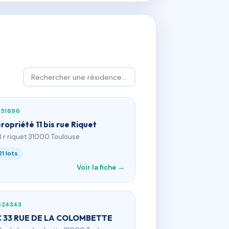
351696
ropriété 11 bis rue Riquet
1B r riquet 31000 Toulouse
21 lots
Voir la fiche →
624343
 33 RUE DE LA COLOMBETTE