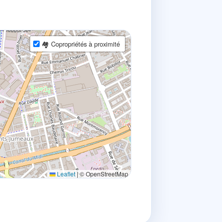
🏘 Copropriétés à proximité
Leaflet
|
© OpenStreetMap