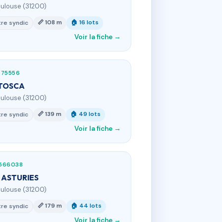
oulouse (31200)
📏 108 m
🏠 16 lots
re syndic
Voir la fiche →
875556
 TOSCA
oulouse (31200)
📏 139 m
🏠 49 lots
re syndic
Voir la fiche →
566038
 ASTURIES
oulouse (31200)
📏 179 m
🏠 44 lots
re syndic
Voir la fiche →