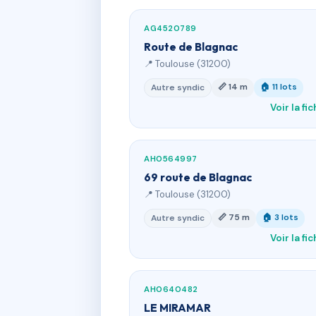
AG4520789
Route de Blagnac
📍 Toulouse (31200)
📏 14 m
🏠 11 lots
Autre syndic
Voir la fi
AH0564997
69 route de Blagnac
📍 Toulouse (31200)
📏 75 m
🏠 3 lots
Autre syndic
Voir la fi
AH0640482
LE MIRAMAR