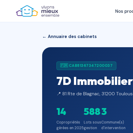
Nos pro
← Annuaire des cabinets
🇫🇷 CAB81367347200037
7D Immobilier
📍 81 Rte de Blagnac, 31200 Toulous
14
588
3
Copropriétés
Lots sous
Commune(s)
gérées en 2025
gestion
d'intervention