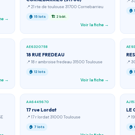
📍 3
📍 21 rte de toulouse 31700 Cornebarrieu
🏠 
🏠 15 lots
🏗 2 bât.
che →
Voir la fiche →
AE6320758
AE9
18 RUE FREDEAU
RES
📍 18 r ambroise fredeau 31500 Toulouse
📍 3
🏠 12 lots
🏠 
che →
Voir la fiche →
AA6445670
AJ15
17 rue Lordat
LE 
SE
📍 17 r lordat 31000 Toulouse
📍 1
🏠 7 lots
🏠 