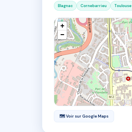
Blagnac
Cornebarrieu
Toulouse
+
−
🗺 Voir sur Google Maps