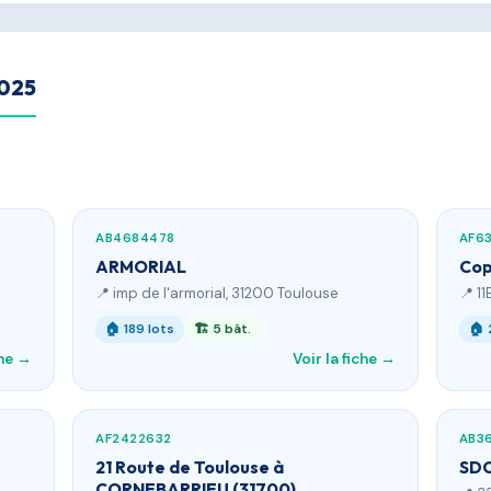
2025
AB4684478
AF6
ARMORIAL
Cop
📍 imp de l'armorial, 31200 Toulouse
📍 1
🏠 189 lots
🏗 5 bât.
🏠 
che →
Voir la fiche →
AF2422632
AB3
21 Route de Toulouse à
SDC
CORNEBARRIEU (31700)