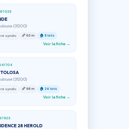
197025
NDE
oulouse (31200)
📏 63 m
🏠 8 lots
re syndic
Voir la fiche →
641704
 TOLOSA
oulouse (31200)
📏 98 m
🏠 24 lots
re syndic
Voir la fiche →
67823
IDENCE 28 HEROLD