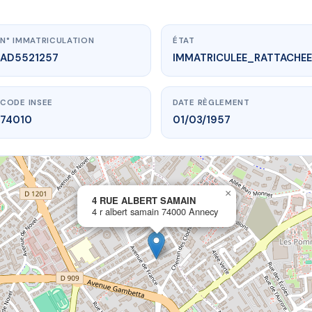
N° IMMATRICULATION
ÉTAT
AD5521257
IMMATRICULEE_RATTACHEE
CODE INSEE
DATE RÈGLEMENT
74010
01/03/1957
×
vme.plus/AD5521257
4 RUE ALBERT SAMAIN
4 r albert samain 74000 Annecy
RUE ALBERT SAMAIN
ert samain
74000 Annecy