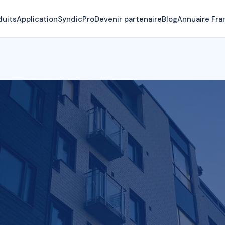
duits
Application
SyndicPro
Devenir partenaire
Blog
Annuaire Fra