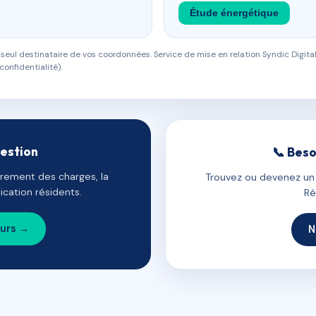
Étude énergétique
eul destinataire de vos coordonnées. Service de mise en relation Syndic Digital
confidentialité).
gestion
📞 Beso
uvrement des charges, la
Trouvez ou devenez un c
cation résidents.
Ré
ours →
N