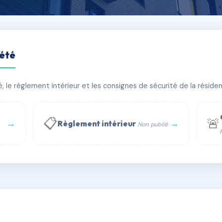
iété
 SAMAIN
le règlement intérieur et les consignes de sécurité de la résidenc
âtiment(s)
📋
🚨
→
→
Règlement intérieur
Non publié
 WhatsApp
✉ Email
té
rue Saint-Honoré, 75001 Paris - Tél. : +33 6 51 11 56 90 - 
AD5521257
🇫🇷
ww.syndic.digital - E-mail : syndic.digital@gmail.c