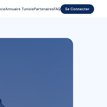
nce
Annuaire Tunisie
Partenaires
FAQ
Se Connecter