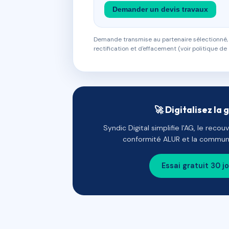
Demander un devis travaux
Demande transmise au partenaire sélectionné, s
rectification et d'effacement (voir politique de 
🚀 Digitalisez la 
Syndic Digital simplifie l'AG, le reco
conformité ALUR et la communi
Essai gratuit 30 j