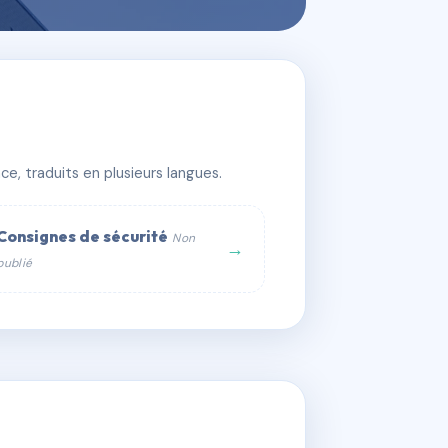
e, traduits en plusieurs langues.
Consignes de sécurité
Non
→
publié
web :
om