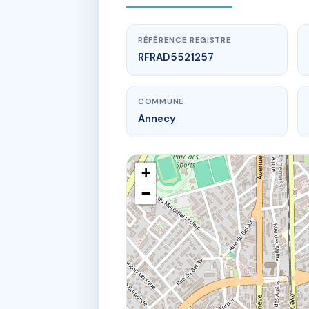
RÉFÉRENCE REGISTRE
RFRAD5521257
COMMUNE
Annecy
+
−
www.
4 
4 r alb