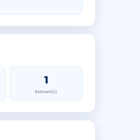
1
Bâtiment(s)