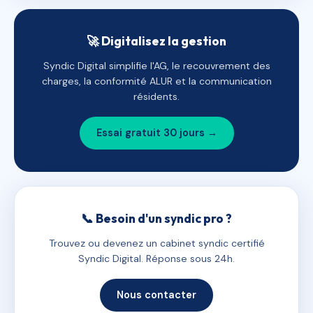
🚀 Digitalisez la gestion
Syndic Digital simplifie l'AG, le recouvrement des
charges, la conformité ALUR et la communication
résidents.
Essai gratuit 30 jours →
📞 Besoin d'un syndic pro ?
Trouvez ou devenez un cabinet syndic certifié
Syndic Digital. Réponse sous 24h.
Nous contacter