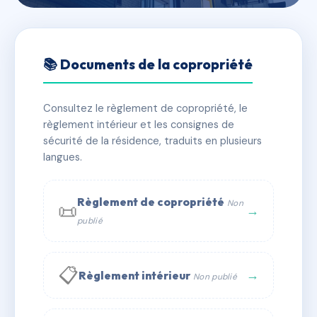
🇫🇷 RFRAD5983002
19 AV DE MAZARGUES
📚 Documents de la copropriété
📍 19 av de mazargues 13008 Marseille
Consultez le règlement de copropriété, le
✓ Immatriculée
🏠 15 lots
🏗 1 bâtiment(s)
règlement intérieur et les consignes de
sécurité de la résidence, traduits en plusieurs
langues.
📞 Contacter Syndic Digital
💬 WhatsApp
✉ Email
Règlement de copropriété
Non
📜
→
publié
📋
→
Règlement intérieur
Non publié