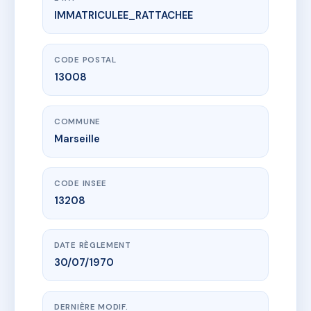
IMMATRICULEE_RATTACHEE
www.vme.plus/AD5983002
19 AV DE MAZARGUES
19 av de mazargues
13008 Marseille
CODE POSTAL
13008
COMMUNE
Marseille
CODE INSEE
13208
DATE RÈGLEMENT
30/07/1970
DERNIÈRE MODIF.