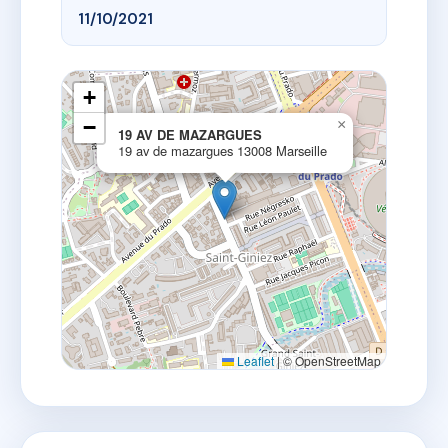
11/10/2021
+
−
×
19 AV DE MAZARGUES
19 av de mazargues 13008 Marseille
Leaflet
|
© OpenStreetMap