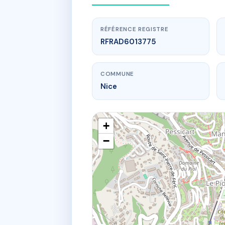
RÉFÉRENCE REGISTRE
RFRAD6013775
COMMUNE
Nice
+
−
www.
4 BIS 
4B pl ph