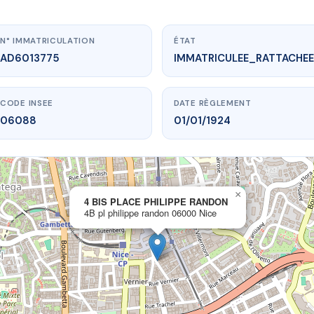
N° IMMATRICULATION
ÉTAT
AD6013775
IMMATRICULEE_RATTACHEE
CODE INSEE
DATE RÈGLEMENT
06088
01/01/1924
×
vme.plus/AD6013775
4 BIS PLACE PHILIPPE RANDON
4B pl philippe randon 06000 Nice
PLACE PHILIPPE RANDON
ilippe randon
06000 Nice