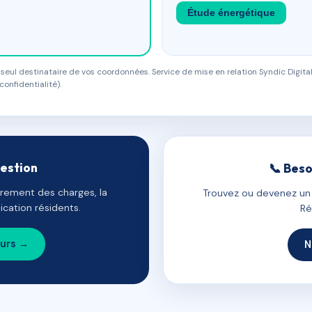
Étude énergétique
eul destinataire de vos coordonnées. Service de mise en relation Syndic Digital
confidentialité).
gestion
📞 Beso
uvrement des charges, la
Trouvez ou devenez un c
cation résidents.
Ré
ours →
N