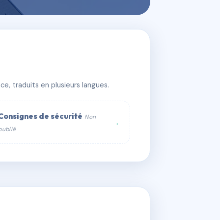
e, traduits en plusieurs langues.
Consignes de sécurité
Non
→
publié
web :
om