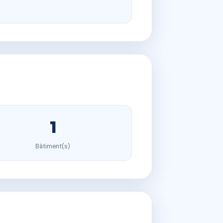
1
Bâtiment(s)