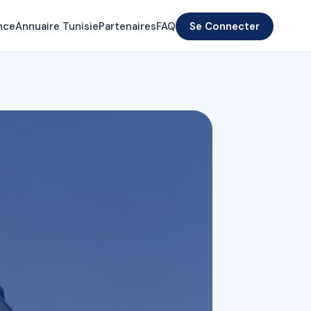
nce
Annuaire Tunisie
Partenaires
FAQ
Se Connecter