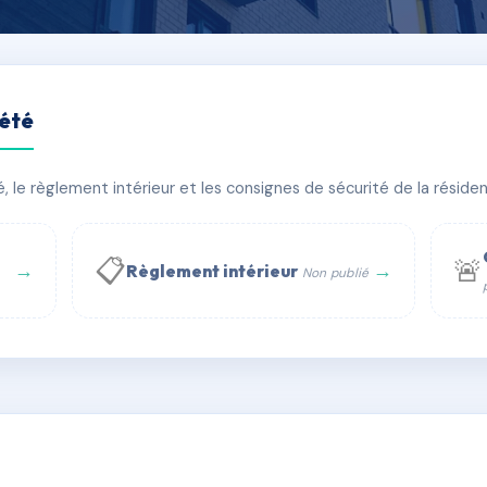
iété
HILIPPE RANDON
le règlement intérieur et les consignes de sécurité de la résidenc
timent(s)
📋
🚨
→
→
Règlement intérieur
Non publié
 WhatsApp
✉ Email
té
rue Saint-Honoré, 75001 Paris - Tél. : +33 6 51 11 56 90 - 
AD6013775
🇫🇷
ww.syndic.digital - E-mail : syndic.digital@gmail.c