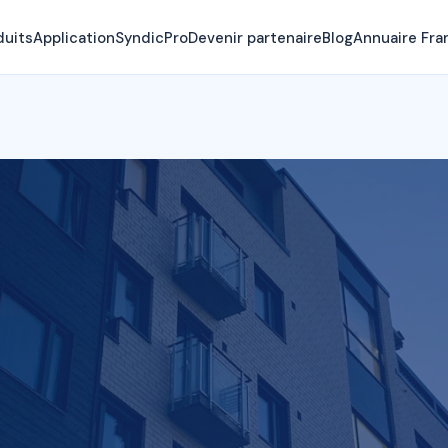
duits
Application
SyndicPro
Devenir partenaire
Blog
Annuaire Fra