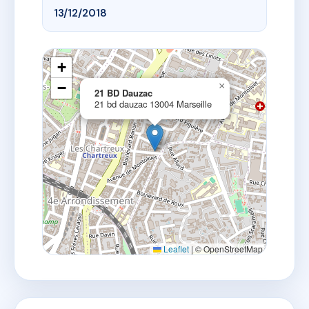
13/12/2018
+
−
×
21 BD Dauzac
21 bd dauzac 13004 Marseille
Leaflet
|
© OpenStreetMap