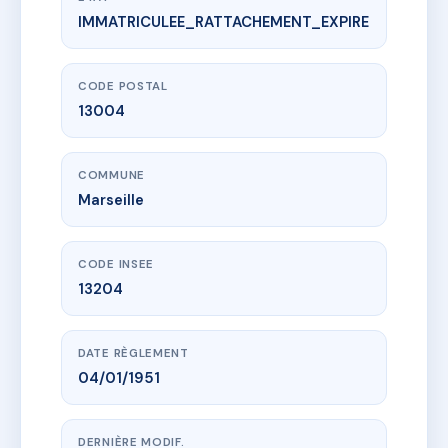
IMMATRICULEE_RATTACHEMENT_EXPIRE
www.vme.plus/AD6425466
21 BD Dauzac
21 bd dauzac
13004 Marseille
CODE POSTAL
13004
COMMUNE
Marseille
CODE INSEE
13204
DATE RÈGLEMENT
04/01/1951
DERNIÈRE MODIF.