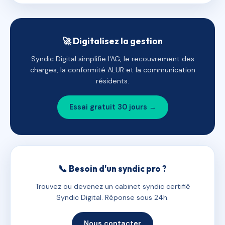
🚀 Digitalisez la gestion
Syndic Digital simplifie l'AG, le recouvrement des
charges, la conformité ALUR et la communication
résidents.
Essai gratuit 30 jours →
📞 Besoin d'un syndic pro ?
Trouvez ou devenez un cabinet syndic certifié
Syndic Digital. Réponse sous 24h.
Nous contacter