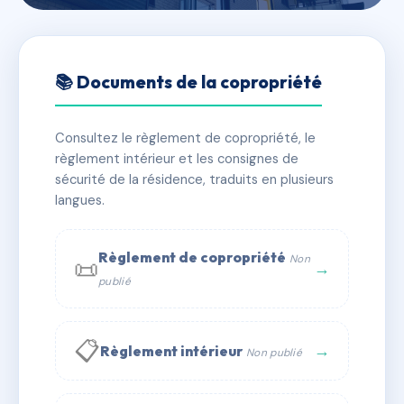
🇫🇷 RFRAD6425466
21 BD Dauzac
📚 Documents de la copropriété
📍 21 bd dauzac 13004 Marseille
Consultez le règlement de copropriété, le
⚠ IMMATRICULEE_RATTACHEMENT_EXPIRE
règlement intérieur et les consignes de
⚠ Admin. provisoire
🏠 4 lots
🏗 1 bâtiment(s)
sécurité de la résidence, traduits en plusieurs
langues.
📞 Contacter Syndic Digital
💬 WhatsApp
Règlement de copropriété
Non
📜
✉ Email
→
publié
📋
→
Règlement intérieur
Non publié