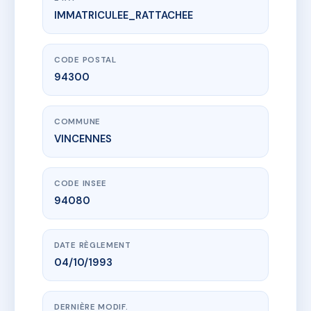
IMMATRICULEE_RATTACHEE
www.vme.plus/AD6936066
SDC 45 LAGNY
45 r de lagny
94300 VINCENNES
CODE POSTAL
94300
COMMUNE
VINCENNES
CODE INSEE
94080
DATE RÈGLEMENT
04/10/1993
DERNIÈRE MODIF.