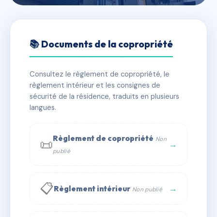
🇫🇷 RFRAD6936066
SDC 45 LAGNY
📚 Documents de la copropriété
📍 45 r de lagny 94300 VINCENNES
Consultez le règlement de copropriété, le
✓ Immatriculée
🏠 10 lots
🏗 1 bâtiment(s)
règlement intérieur et les consignes de
sécurité de la résidence, traduits en plusieurs
langues.
📞 Contacter Syndic Digital
💬 WhatsApp
✉ Email
Règlement de copropriété
Non
📜
→
publié
📋
→
Règlement intérieur
Non publié