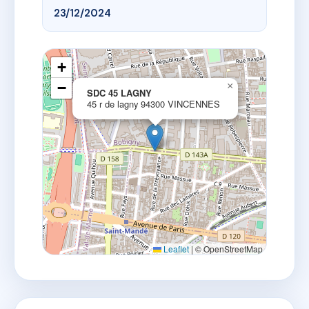
23/12/2024
+
−
×
SDC 45 LAGNY
45 r de lagny 94300 VINCENNES
Leaflet
|
© OpenStreetMap