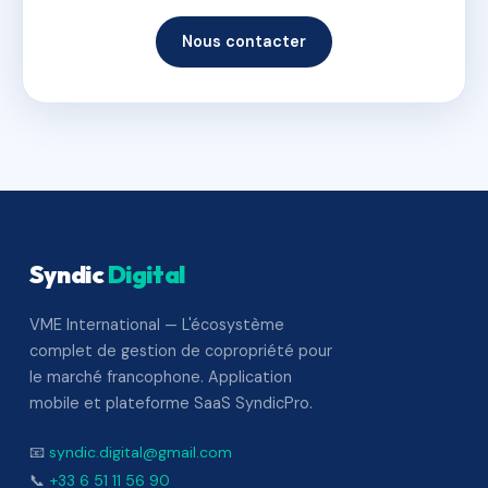
Nous contacter
Syndic
Digital
VME International — L'écosystème
complet de gestion de copropriété pour
le marché francophone. Application
mobile et plateforme SaaS SyndicPro.
📧
syndic.digital@gmail.com
📞
+33 6 51 11 56 90