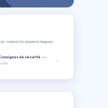
s
e, traduits en plusieurs langues.
Consignes de sécurité
Non
→
publié
web :
om