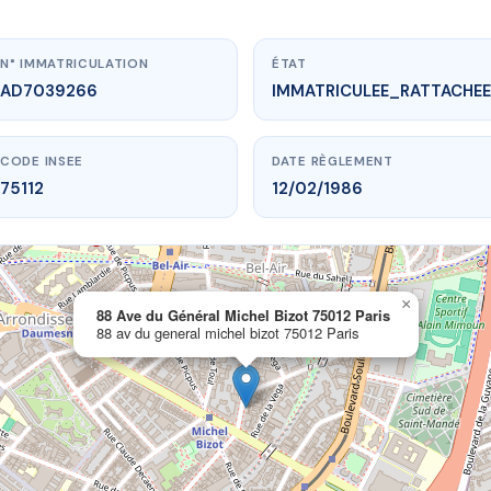
N° IMMATRICULATION
ÉTAT
AD7039266
IMMATRICULEE_RATTACHEE
CODE INSEE
DATE RÈGLEMENT
75112
12/02/1986
×
w.vme.plus/AD7039266
88 Ave du Général Michel Bizot 75012 Paris
88 av du general michel bizot 75012 Paris
 Général Michel Bizot 75012 Paris
general michel bizot
75012 Paris