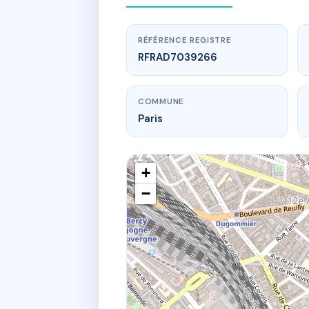
RÉFÉRENCE REGISTRE
RFRAD7039266
COMMUNE
Paris
+
−
ww
88 Ave du
88 av du 