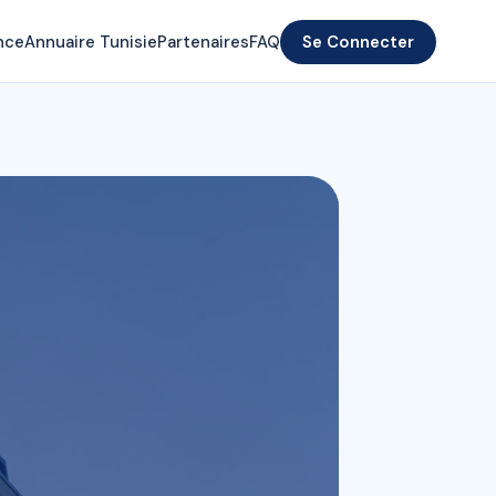
nce
Annuaire Tunisie
Partenaires
FAQ
Se Connecter