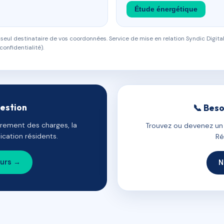
Étude énergétique
eul destinataire de vos coordonnées. Service de mise en relation Syndic Digital
confidentialité).
gestion
📞 Beso
uvrement des charges, la
Trouvez ou devenez un c
cation résidents.
Ré
ours →
N