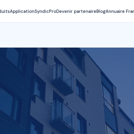
duits
Application
SyndicPro
Devenir partenaire
Blog
Annuaire Fra