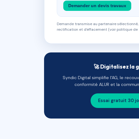
Demander un devis travaux
Demande transmise au partenaire sélectionné, s
rectification et d'effacement (voir politique de 
🚀 Digitalisez la 
Syndic Digital simplifie l'AG, le reco
conformité ALUR et la communi
Essai gratuit 30 j