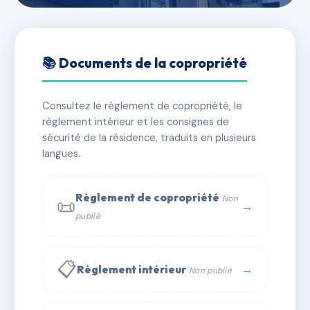
🇫🇷 RFRAD7044860
SDC 48/54 RUE SADI
📚 Documents de la copropriété
CARNOT/33 RUE
MALMAISON
Consultez le règlement de copropriété, le
règlement intérieur et les consignes de
📍 48 r sadi carnot 93170 Bagnolet
sécurité de la résidence, traduits en plusieurs
langues.
✓ Immatriculée
🏠 102 lots
🏗 1 bâtiment(s)
📞 Contacter Syndic Digital
💬 WhatsApp
Règlement de copropriété
Non
📜
→
publié
✉ Email
📋
→
Règlement intérieur
Non publié