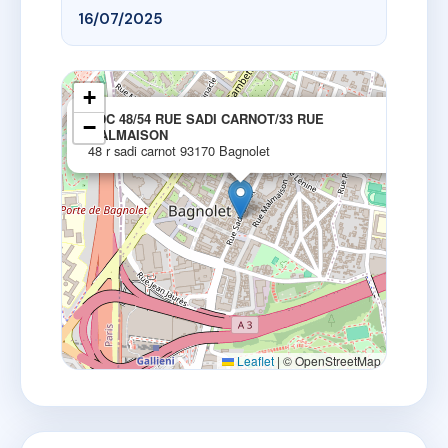
16/07/2025
+
×
SDC 48/54 RUE SADI CARNOT/33 RUE
−
MALMAISON
48 r sadi carnot 93170 Bagnolet
Leaflet
|
© OpenStreetMap