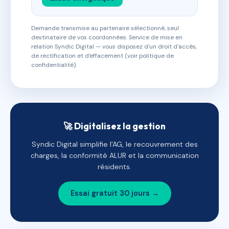
Demande transmise au partenaire sélectionné, seul
destinataire de vos coordonnées. Service de mise en
relation Syndic Digital — vous disposez d'un droit d'accès,
de rectification et d'effacement (voir politique de
confidentialité).
🚀 Digitalisez la gestion
Syndic Digital simplifie l'AG, le recouvrement des
charges, la conformité ALUR et la communication
résidents.
Essai gratuit 30 jours →