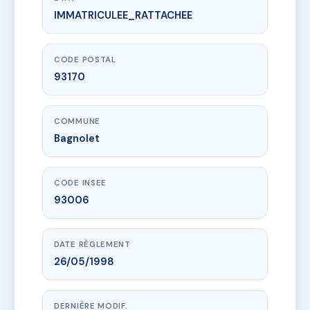
IMMATRICULEE_RATTACHEE
www.vme.plus/AD7044860
SDC 48/54 RUE SADI CARNOT/33 RUE MALMAISON
48 r sadi carnot
93170 Bagnolet
CODE POSTAL
93170
COMMUNE
Bagnolet
CODE INSEE
93006
DATE RÈGLEMENT
26/05/1998
DERNIÈRE MODIF.