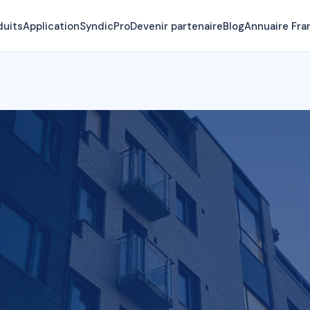
duits
Application
SyndicPro
Devenir partenaire
Blog
Annuaire Fra