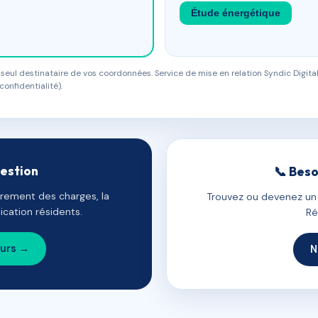
Étude énergétique
eul destinataire de vos coordonnées. Service de mise en relation Syndic Digital
confidentialité).
gestion
📞 Beso
uvrement des charges, la
Trouvez ou devenez un c
cation résidents.
Ré
ours →
N