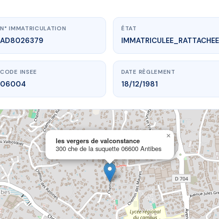
N° IMMATRICULATION
ÉTAT
AD8026379
IMMATRICULEE_RATTACHEE
CODE INSEE
DATE RÈGLEMENT
06004
18/12/1981
×
vme.plus/AD8026379
les vergers de valconstance
300 che de la suquette 06600 Antibes
rgers de valconstance
 la suquette
06600 Antibes