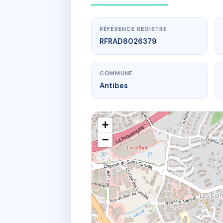
RÉFÉRENCE REGISTRE
RFRAD8026379
COMMUNE
Antibes
+
−
www.
les ve
300 che de