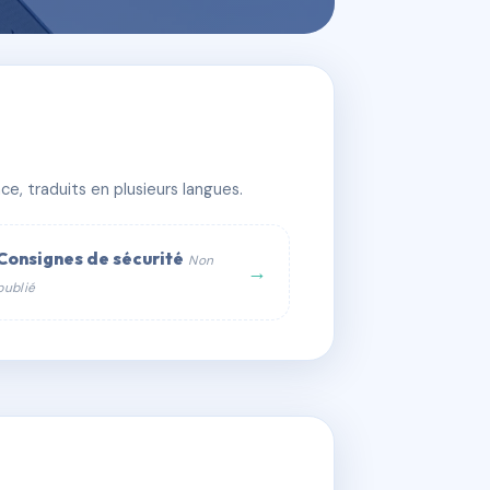
e, traduits en plusieurs langues.
Consignes de sécurité
Non
→
publié
web :
om