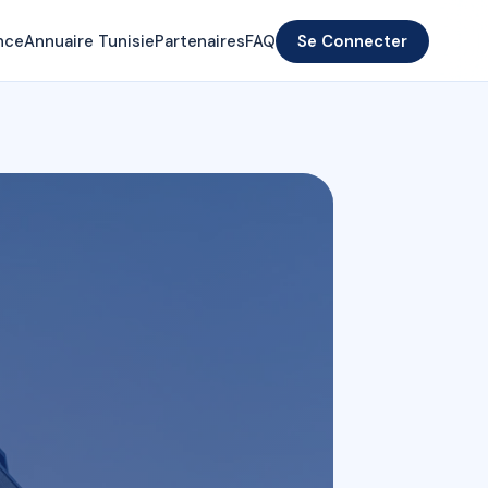
nce
Annuaire Tunisie
Partenaires
FAQ
Se Connecter