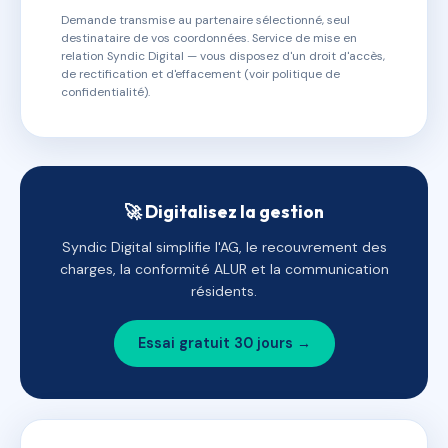
Demande transmise au partenaire sélectionné, seul
destinataire de vos coordonnées. Service de mise en
relation Syndic Digital — vous disposez d'un droit d'accès,
de rectification et d'effacement (voir politique de
confidentialité).
🚀 Digitalisez la gestion
Syndic Digital simplifie l'AG, le recouvrement des
charges, la conformité ALUR et la communication
résidents.
Essai gratuit 30 jours →