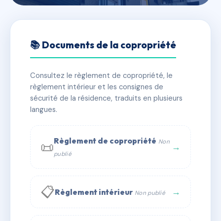
🇫🇷 RFRAD8964645
LE SURCOUF
📚 Documents de la copropriété
📍 18 r de kerderff 56260 Larmor-Plage
Consultez le règlement de copropriété, le
⚠ IMMATRICULEE_RATTACHEMENT_EXPIRE
règlement intérieur et les consignes de
🏠 125 lots
🏗 2 bâtiment(s)
sécurité de la résidence, traduits en plusieurs
langues.
📞 Contacter Syndic Digital
💬 WhatsApp
Règlement de copropriété
Non
📜
✉ Email
→
publié
📋
→
Règlement intérieur
Non publié