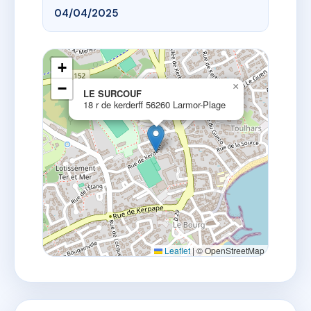
04/04/2025
+
−
×
LE SURCOUF
18 r de kerderff 56260 Larmor-Plage
Leaflet
|
© OpenStreetMap