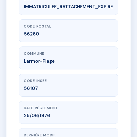
IMMATRICULEE_RATTACHEMENT_EXPIRE
www.vme.plus/AD8964645
LE SURCOUF
18 r de kerderff
56260 Larmor-Plage
CODE POSTAL
56260
COMMUNE
Larmor-Plage
CODE INSEE
56107
DATE RÈGLEMENT
25/06/1976
DERNIÈRE MODIF.