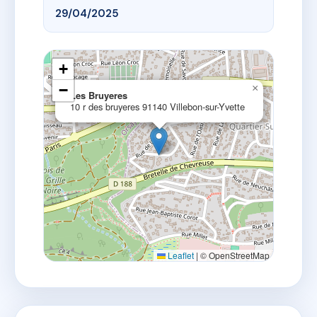
29/04/2025
+
−
×
Les Bruyeres
10 r des bruyeres 91140 Villebon-sur-Yvette
Leaflet
|
© OpenStreetMap