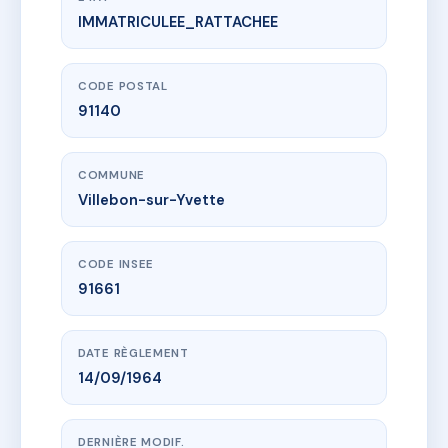
IMMATRICULEE_RATTACHEE
www.vme.plus/AD9807488
Les Bruyeres
10 r des bruyeres
91140 Villebon-sur-Yvette
CODE POSTAL
91140
COMMUNE
Villebon-sur-Yvette
CODE INSEE
91661
DATE RÈGLEMENT
14/09/1964
DERNIÈRE MODIF.