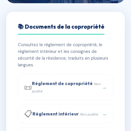
🇫🇷 RFRAD9807488
Les Bruyeres
📚 Documents de la copropriété
📍 10 r des bruyeres 91140 Villebon-sur-Yvette
Consultez le règlement de copropriété, le
✓ Immatriculée
🏠 87 lots
🏗 1 bâtiment(s)
règlement intérieur et les consignes de
sécurité de la résidence, traduits en plusieurs
langues.
📞 Contacter Syndic Digital
💬 WhatsApp
✉ Email
Règlement de copropriété
Non
📜
→
publié
📋
→
Règlement intérieur
Non publié