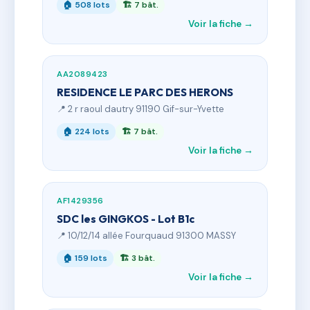
🏠 508 lots
🏗 7 bât.
Voir la fiche →
AA2089423
RESIDENCE LE PARC DES HERONS
📍 2 r raoul dautry 91190 Gif-sur-Yvette
🏠 224 lots
🏗 7 bât.
Voir la fiche →
AF1429356
SDC les GINGKOS - Lot B1c
📍 10/12/14 allée Fourquaud 91300 MASSY
🏠 159 lots
🏗 3 bât.
Voir la fiche →