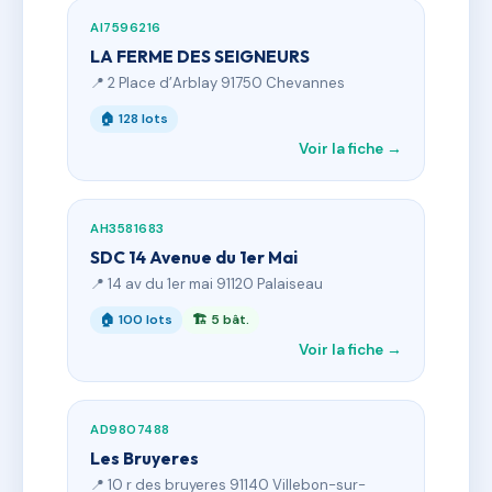
AI7596216
LA FERME DES SEIGNEURS
📍 2 Place d’Arblay 91750 Chevannes
🏠 128 lots
Voir la fiche →
AH3581683
SDC 14 Avenue du 1er Mai
📍 14 av du 1er mai 91120 Palaiseau
🏠 100 lots
🏗 5 bât.
Voir la fiche →
AD9807488
Les Bruyeres
📍 10 r des bruyeres 91140 Villebon-sur-