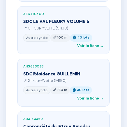
AE6410500
SDC LE VAL FLEURY VOLUME 6
📍 GIF SUR YVETTE (91190)
📏 100 m
🏠 43 lots
Autre syndic
Voir la fiche →
AH3683083
SDC Résidence GUILLEMIN
📍 Gif-sur-Yvette (91190)
📏 160 m
🏠 30 lots
Autre syndic
Voir la fiche →
AD3143369
Copropriété du 30 rue Amodru