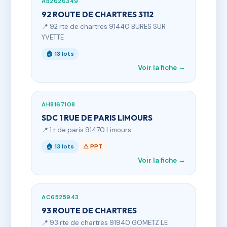
AB2626349
92 ROUTE DE CHARTRES 3112
📍 92 rte de chartres 91440 BURES SUR
YVETTE
🏠 13 lots
Voir la fiche →
AH8167108
SDC 1 RUE DE PARIS LIMOURS
📍 1 r de paris 91470 Limours
🏠 13 lots
⚠ PPT
Voir la fiche →
AC6525943
93 ROUTE DE CHARTRES
📍 93 rte de chartres 91940 GOMETZ LE