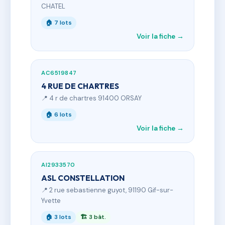
CHATEL
🏠 7 lots
Voir la fiche →
AC6519847
4 RUE DE CHARTRES
📍 4 r de chartres 91400 ORSAY
🏠 6 lots
Voir la fiche →
AI2933570
ASL CONSTELLATION
📍 2 rue sebastienne guyot, 91190 Gif-sur-
Yvette
🏠 3 lots
🏗 3 bât.