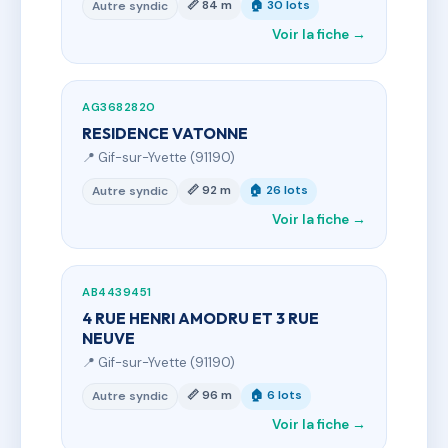
📏 84 m
🏠 30 lots
Autre syndic
Voir la fiche →
AG3682820
RESIDENCE VATONNE
📍 Gif-sur-Yvette (91190)
📏 92 m
🏠 26 lots
Autre syndic
Voir la fiche →
AB4439451
4 RUE HENRI AMODRU ET 3 RUE
NEUVE
📍 Gif-sur-Yvette (91190)
📏 96 m
🏠 6 lots
Autre syndic
Voir la fiche →