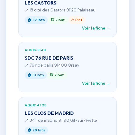
LES CASTORS
📍 18 cité des Castors 91120 Palaiseau
🏠 32 lots
🏗 2 bât.
⚠ PPT
Voir la fiche →
AH6163349
SDC 76 RUE DE PARIS
📍 76 r de paris 91400 Orsay
🏠 31 lots
🏗 2 bât.
Voir la fiche →
AG6614705
LES CLOS DE MADRID
📍 34 r de madrid 91190 Gif-sur-Yvette
🏠 26 lots