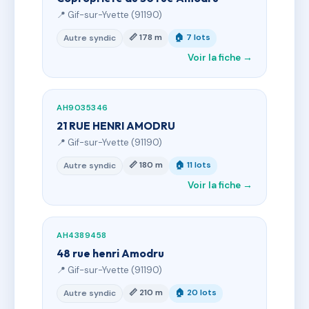
📍 Gif-sur-Yvette (91190)
📏 178 m
🏠 7 lots
Autre syndic
Voir la fiche →
AH9035346
21 RUE HENRI AMODRU
📍 Gif-sur-Yvette (91190)
📏 180 m
🏠 11 lots
Autre syndic
Voir la fiche →
AH4389458
48 rue henri Amodru
📍 Gif-sur-Yvette (91190)
📏 210 m
🏠 20 lots
Autre syndic