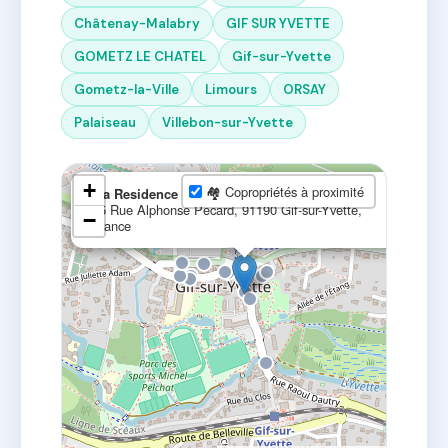
Châtenay-Malabry
GIF SUR YVETTE
GOMETZ LE CHATEL
Gif-sur-Yvette
Gometz-la-Ville
Limours
ORSAY
Palaiseau
Villebon-sur-Yvette
×
+
🏘 Copropriétés à proximité
Ma Residence
25 Rue Alphonse Pécard, 91190 Gif-sur-Yvette,
−
France