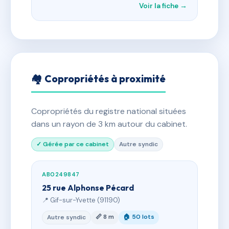
Voir la fiche →
🏘 Copropriétés à proximité
Copropriétés du registre national situées
dans un rayon de 3 km autour du cabinet.
✓ Gérée par ce cabinet
Autre syndic
AB0249847
25 rue Alphonse Pécard
📍 Gif-sur-Yvette (91190)
📏 8 m
🏠 50 lots
Autre syndic