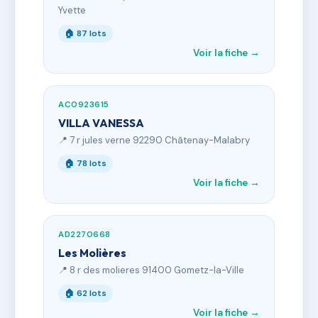
Yvette
🏠 87 lots
Voir la fiche →
AC0923615
VILLA VANESSA
📍 7 r jules verne 92290 Châtenay-Malabry
🏠 78 lots
Voir la fiche →
AD2270668
Les Molières
📍 8 r des molieres 91400 Gometz-la-Ville
🏠 62 lots
Voir la fiche →