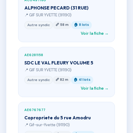
AC0497180
ALPHONSE PECARD (31 RUE)
📍 GIF SUR YVETTE (91190)
📏 58 m
🏠 8 lots
Autre syndic
Voir la fiche →
AE6281158
SDC LE VAL FLEURY VOLUME 5
📍 GIF SUR YVETTE (91190)
📏 82 m
🏠 41 lots
Autre syndic
Voir la fiche →
AE6767677
Copropriete du 5 rue Amodru
📍 Gif-sur-Yvette (91190)