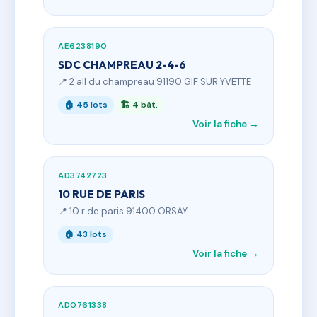
AE6238190
SDC CHAMPREAU 2-4-6
📍 2 all du champreau 91190 GIF SUR YVETTE
🏠 45 lots
🏗 4 bât.
Voir la fiche →
AD3742723
10 RUE DE PARIS
📍 10 r de paris 91400 ORSAY
🏠 43 lots
Voir la fiche →
AD0761338