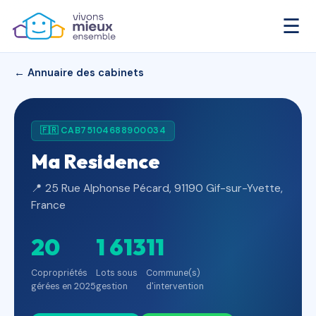
☰
← Annuaire des cabinets
🇫🇷 CAB75104688900034
Ma Residence
📍 25 Rue Alphonse Pécard, 91190 Gif-sur-Yvette,
France
20
1 613
11
Copropriétés
Lots sous
Commune(s)
gérées en 2025
gestion
d'intervention