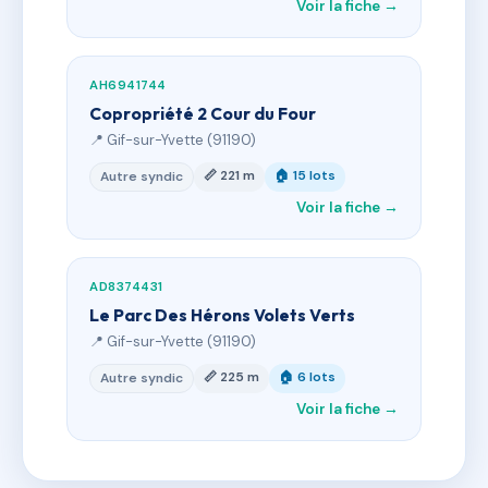
Voir la fiche →
AH6941744
Copropriété 2 Cour du Four
📍 Gif-sur-Yvette (91190)
📏 221 m
🏠 15 lots
Autre syndic
Voir la fiche →
AD8374431
Le Parc Des Hérons Volets Verts
📍 Gif-sur-Yvette (91190)
📏 225 m
🏠 6 lots
Autre syndic
Voir la fiche →