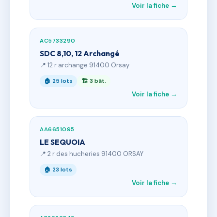
Voir la fiche →
AC5733290
SDC 8,10, 12 Archangé
📍 12 r archange 91400 Orsay
🏠 25 lots
🏗 3 bât.
Voir la fiche →
AA6651095
LE SEQUOIA
📍 2 r des hucheries 91400 ORSAY
🏠 23 lots
Voir la fiche →