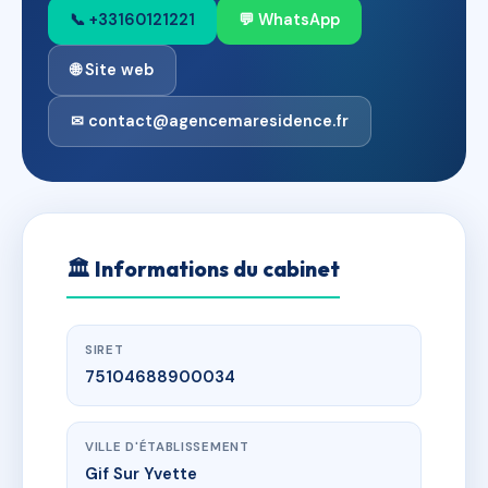
📞 +33160121221
💬 WhatsApp
🌐 Site web
✉ contact@agencemaresidence.fr
🏛
Informations du cabinet
SIRET
75104688900034
VILLE D'ÉTABLISSEMENT
Gif Sur Yvette