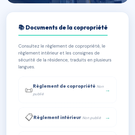
🇫🇷 RFRAE0380915
LE REFUGE
📚 Documents de la copropriété
📍 126 av laennec 83140 Six-Fours-les-Plages
Consultez le règlement de copropriété, le
✓ Immatriculée
🏠 11 lots
🏗 1 bâtiment(s)
règlement intérieur et les consignes de
sécurité de la résidence, traduits en plusieurs
langues.
📞 Contacter Syndic Digital
💬 WhatsApp
✉ Email
Règlement de copropriété
Non
📜
→
publié
📋
→
Règlement intérieur
Non publié