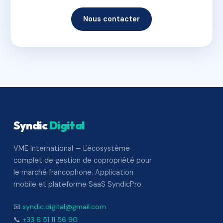
Nous contacter
Syndic
Digital
VME International — L'écosystème
complet de gestion de copropriété pour
le marché francophone. Application
mobile et plateforme SaaS SyndicPro.
📧
syndic.digital@gmail.com
📞
+33 6 51 11 56 90