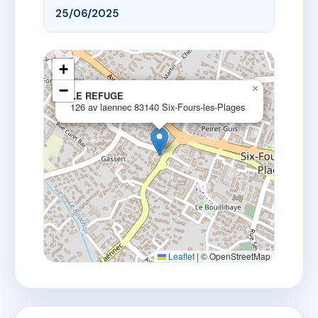
25/06/2025
+
−
×
LE REFUGE
126 av laennec 83140 Six-Fours-les-Plages
Leaflet
|
© OpenStreetMap