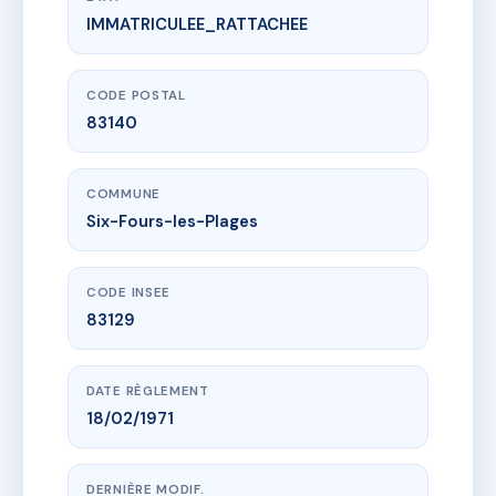
IMMATRICULEE_RATTACHEE
www.vme.plus/AE0380915
LE REFUGE
126 av laennec
83140 Six-Fours-les-Plages
CODE POSTAL
83140
COMMUNE
Six-Fours-les-Plages
CODE INSEE
83129
DATE RÈGLEMENT
18/02/1971
DERNIÈRE MODIF.