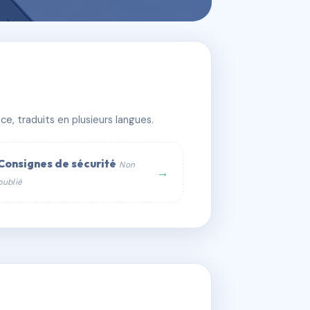
e, traduits en plusieurs langues.
Consignes de sécurité
Non
→
publié
web :
om