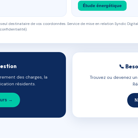
Étude énergétique
eul destinataire de vos coordonnées. Service de mise en relation Syndic Digital
confidentialité).
gestion
📞 Beso
uvrement des charges, la
Trouvez ou devenez un c
cation résidents.
Ré
ours →
N