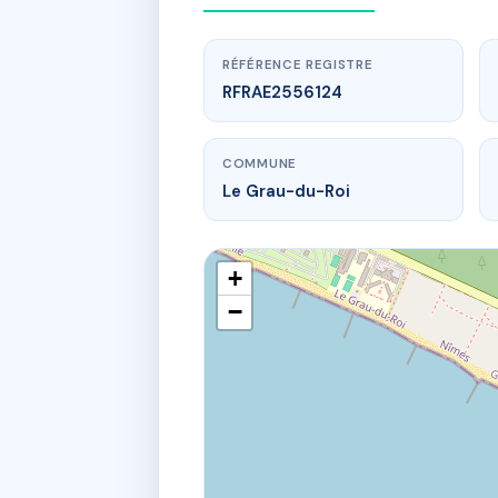
RÉFÉRENCE REGISTRE
RFRAE2556124
COMMUNE
Le Grau-du-Roi
+
−
www.
30 r des ce