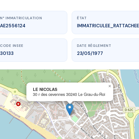
N° IMMATRICULATION
ÉTAT
AE2556124
IMMATRICULEE_RATTACHEE
CODE INSEE
DATE RÈGLEMENT
30133
23/05/1977
×
vme.plus/AE2556124
LE NICOLAS
30 r des cevennes 30240 Le Grau-du-Roi
LE NICOLAS
vennes
30240 Le Grau-du-Roi