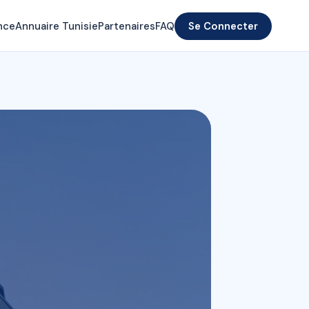
nce
Annuaire Tunisie
Partenaires
FAQ
Se Connecter