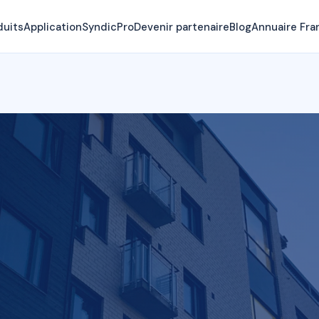
duits
Application
SyndicPro
Devenir partenaire
Blog
Annuaire Fra