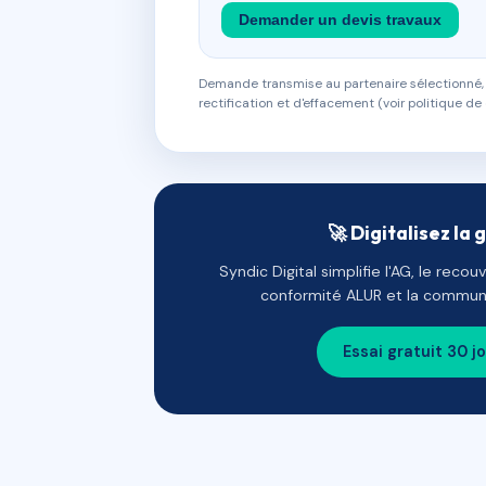
Demander un devis travaux
Demande transmise au partenaire sélectionné, s
rectification et d'effacement (voir politique de 
🚀 Digitalisez la 
Syndic Digital simplifie l'AG, le reco
conformité ALUR et la communi
Essai gratuit 30 j