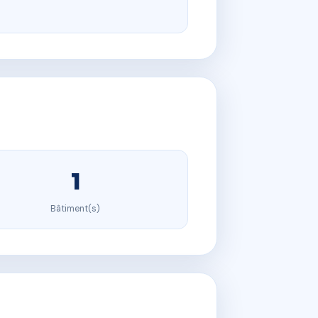
1
Bâtiment(s)