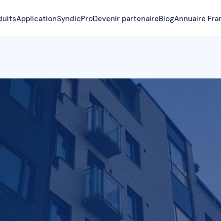
duits
Application
SyndicPro
Devenir partenaire
Blog
Annuaire Fra