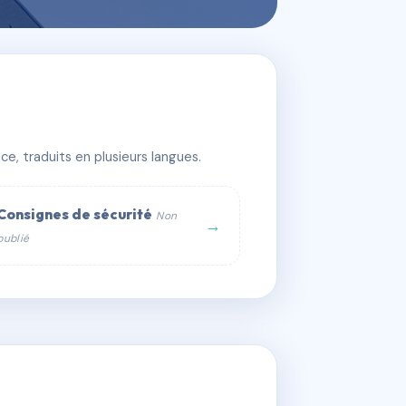
e, traduits en plusieurs langues.
Consignes de sécurité
Non
→
publié
web :
om