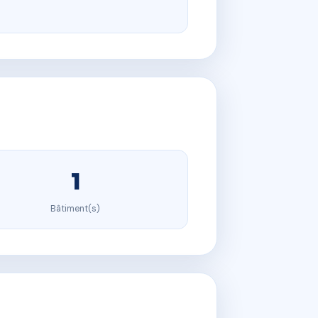
1
Bâtiment(s)