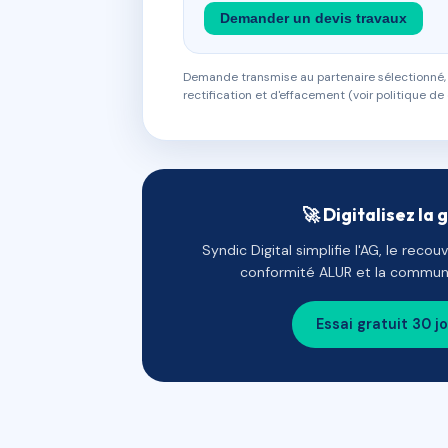
Demander un devis travaux
Demande transmise au partenaire sélectionné, s
rectification et d'effacement (voir politique de 
🚀 Digitalisez la 
Syndic Digital simplifie l'AG, le reco
conformité ALUR et la communi
Essai gratuit 30 j