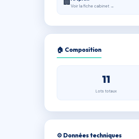
🏢
Voir la fiche cabinet →
🏠 Composition
11
Lots totaux
⚙️ Données techniques