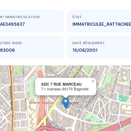
N° IMMATRICULATION
ÉTAT
AE3495637
IMMATRICULEE_RATTACHEE
CODE INSEE
DATE RÈGLEMENT
93006
15/06/2001
×
vme.plus/AE3495637
SDC 7 RUE MARCEAU
7 r marceau 93170 Bagnolet
C 7 RUE MARCEAU
marceau
93170 Bagnolet