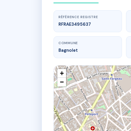
RÉFÉRENCE REGISTRE
RFRAE3495637
COMMUNE
Bagnolet
+
−
www.
SD
7 r 