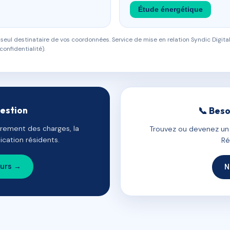
Étude énergétique
eul destinataire de vos coordonnées. Service de mise en relation Syndic Digital
confidentialité).
gestion
📞 Beso
uvrement des charges, la
Trouvez ou devenez un c
cation résidents.
Ré
ours →
N