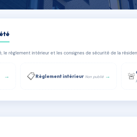
iété
RCEAU
le règlement intérieur et les consignes de sécurité de la résidenc
timent(s)
📋
🚨
→
→
Règlement intérieur
Non publié
 WhatsApp
✉ Email
té
rue Saint-Honoré, 75001 Paris - Tél. : +33 6 51 11 56 90 - 
AE3495637
🇫🇷
ww.syndic.digital - E-mail : syndic.digital@gmail.c