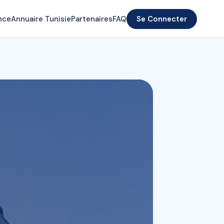
nce
Annuaire Tunisie
Partenaires
FAQ
Se Connecter