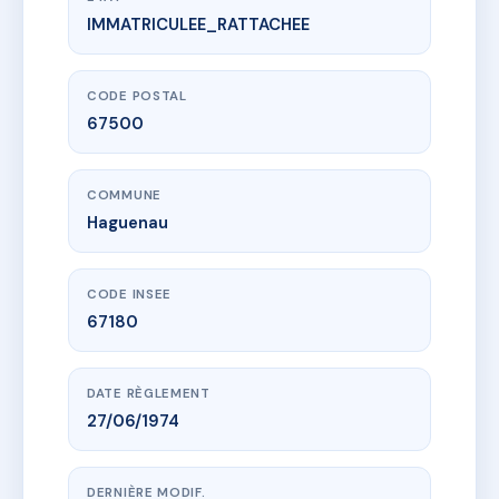
IMMATRICULEE_RATTACHEE
www.vme.plus/AE5725379
RESIDENCE FOCH 1
1 r stiegelmann
67500 Haguenau
CODE POSTAL
67500
COMMUNE
Haguenau
CODE INSEE
67180
DATE RÈGLEMENT
27/06/1974
DERNIÈRE MODIF.