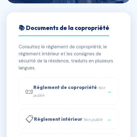
🇫🇷 RFRAE5725379
RESIDENCE FOCH 1
📚 Documents de la copropriété
📍 1 r stiegelmann 67500 Haguenau
Consultez le règlement de copropriété, le
✓ Immatriculée
🏠 28 lots
🏗 1 bâtiment(s)
règlement intérieur et les consignes de
sécurité de la résidence, traduits en plusieurs
langues.
📞 Contacter Syndic Digital
💬 WhatsApp
✉ Email
Règlement de copropriété
Non
📜
→
publié
📋
→
Règlement intérieur
Non publié