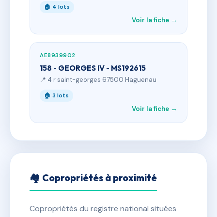
🏠 4 lots
Voir la fiche →
AE8939902
158 - GEORGES IV - MS192615
📍 4 r saint-georges 67500 Haguenau
🏠 3 lots
Voir la fiche →
🏘 Copropriétés à proximité
Copropriétés du registre national situées