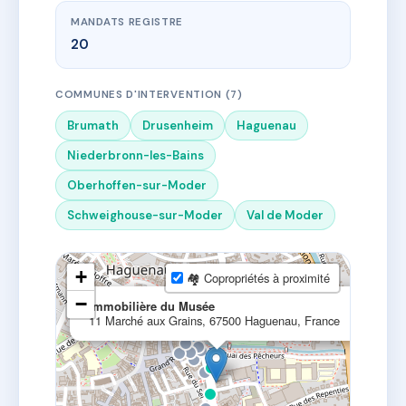
MANDATS REGISTRE
20
COMMUNES D'INTERVENTION (7)
Brumath
Drusenheim
Haguenau
Niederbronn-les-Bains
Oberhoffen-sur-Moder
Schweighouse-sur-Moder
Val de Moder
+
🏘 Copropriétés à proximité
×
−
Immobilière du Musée
11 Marché aux Grains, 67500 Haguenau, France