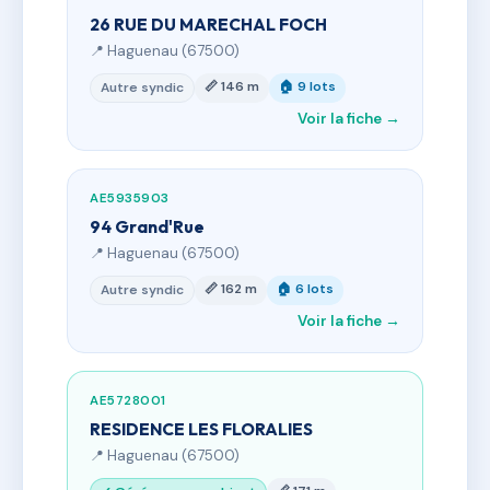
26 RUE DU MARECHAL FOCH
📍 Haguenau (67500)
📏 146 m
🏠 9 lots
Autre syndic
Voir la fiche →
AE5935903
94 Grand'Rue
📍 Haguenau (67500)
📏 162 m
🏠 6 lots
Autre syndic
Voir la fiche →
AE5728001
RESIDENCE LES FLORALIES
📍 Haguenau (67500)