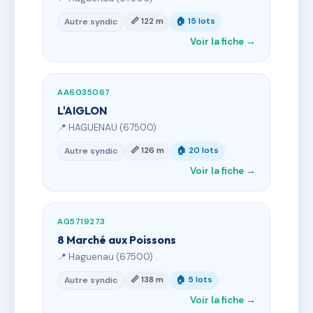
📏 122 m
🏠 15 lots
Autre syndic
Voir la fiche →
AA6035067
L'AIGLON
📍 HAGUENAU (67500)
📏 126 m
🏠 20 lots
Autre syndic
Voir la fiche →
AG5719273
8 Marché aux Poissons
📍 Haguenau (67500)
📏 138 m
🏠 5 lots
Autre syndic
Voir la fiche →