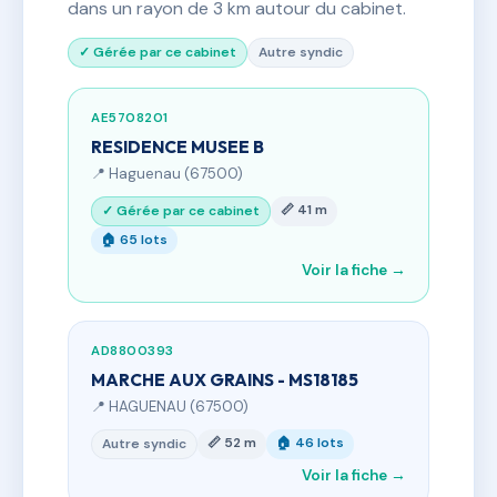
dans un rayon de 3 km autour du cabinet.
✓ Gérée par ce cabinet
Autre syndic
AE5708201
RESIDENCE MUSEE B
📍 Haguenau (67500)
📏 41 m
✓ Gérée par ce cabinet
🏠 65 lots
Voir la fiche →
AD8800393
MARCHE AUX GRAINS - MS18185
📍 HAGUENAU (67500)
📏 52 m
🏠 46 lots
Autre syndic
Voir la fiche →