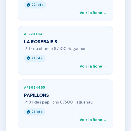
🏠 22 lots
Voir la fiche →
AF2294841
LA ROSERAIE 3
📍 1 r du charme 67500 Haguenau
🏠 21 lots
Voir la fiche →
AF9924465
PAPILLONS
📍 8 r des papillons 67500 Haguenau
🏠 21 lots
Voir la fiche →