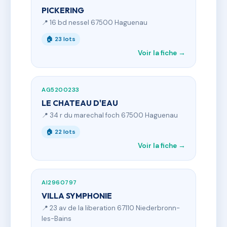
PICKERING
📍 16 bd nessel 67500 Haguenau
🏠 23 lots
Voir la fiche →
AG5200233
LE CHATEAU D'EAU
📍 34 r du marechal foch 67500 Haguenau
🏠 22 lots
Voir la fiche →
AI2960797
VILLA SYMPHONIE
📍 23 av de la liberation 67110 Niederbronn-
les-Bains