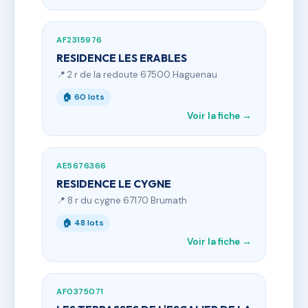
AF2315976
RESIDENCE LES ERABLES
📍 2 r de la redoute 67500 Haguenau
🏠 60 lots
Voir la fiche →
AE5676366
RESIDENCE LE CYGNE
📍 8 r du cygne 67170 Brumath
🏠 48 lots
Voir la fiche →
AF0375071