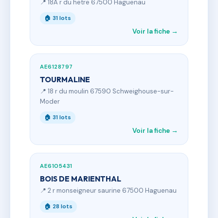
📍 18A r du hetre 67500 Haguenau
🏠 31 lots
Voir la fiche →
AE6128797
TOURMALINE
📍 18 r du moulin 67590 Schweighouse-sur-
Moder
🏠 31 lots
Voir la fiche →
AE6105431
BOIS DE MARIENTHAL
📍 2 r monseigneur saurine 67500 Haguenau
🏠 28 lots