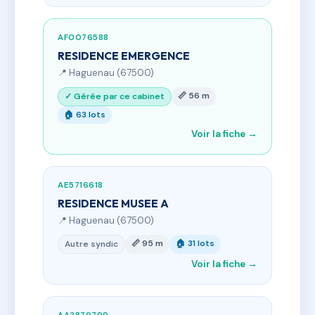
AF0076588
RESIDENCE EMERGENCE
📍 Haguenau (67500)
📏 56 m
✓ Gérée par ce cabinet
🏠 63 lots
Voir la fiche →
AE5716618
RESIDENCE MUSEE A
📍 Haguenau (67500)
📏 95 m
🏠 31 lots
Autre syndic
Voir la fiche →