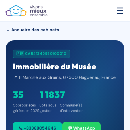
☰
← Annuaire des cabinets
🇫🇷 CAB41345980100010
Immobilière du Musée
📍 11 Marché aux Grains, 67500 Haguenau, France
35
1 183
7
Copropriétés
Lots sous
Commune(s)
gérées en 2025
gestion
d'intervention
📞 +33388054646
💬 WhatsApp