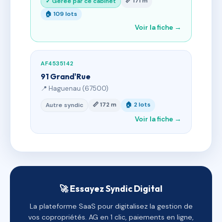
📏 171 m
✓ Gérée par ce cabinet
🏠 109 lots
Voir la fiche →
AF4535142
91 Grand'Rue
📍 Haguenau (67500)
📏 172 m
🏠 2 lots
Autre syndic
Voir la fiche →
🚀 Essayez Syndic Digital
La plateforme SaaS pour digitalisez la gestion de
vos copropriétés. AG en 1 clic, paiements en ligne,