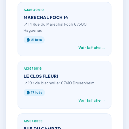
AJ3609419
MARECHAL FOCH 14
📍 14 Rue du Maréchal Foch 67500
Haguenau
🏠 21 lots
Voir la fiche →
AI3576816
LE CLOS FLEURI
📍 19 r de bischwiller 67410 Drusenheim
🏠 17 lots
Voir la fiche →
AI5546833
RUE DU CAMP 3D