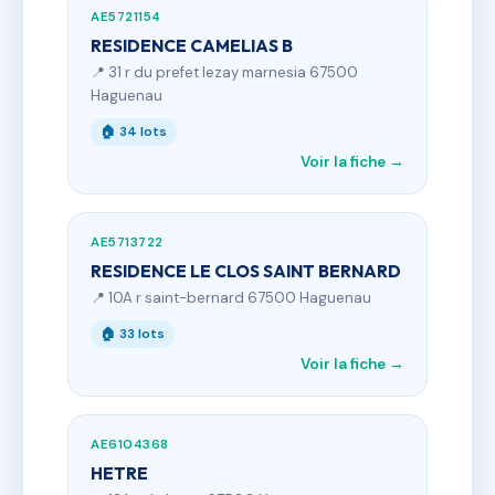
AE5721154
RESIDENCE CAMELIAS B
📍 31 r du prefet lezay marnesia 67500
Haguenau
🏠 34 lots
Voir la fiche →
AE5713722
RESIDENCE LE CLOS SAINT BERNARD
📍 10A r saint-bernard 67500 Haguenau
🏠 33 lots
Voir la fiche →
AE6104368
HETRE