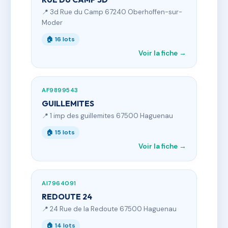
📍 3d Rue du Camp 67240 Oberhoffen-sur-
Moder
🏠 16 lots
Voir la fiche →
AF9899543
GUILLEMITES
📍 1 imp des guillemites 67500 Haguenau
🏠 15 lots
Voir la fiche →
AI7964091
REDOUTE 24
📍 24 Rue de la Redoute 67500 Haguenau
🏠 14 lots