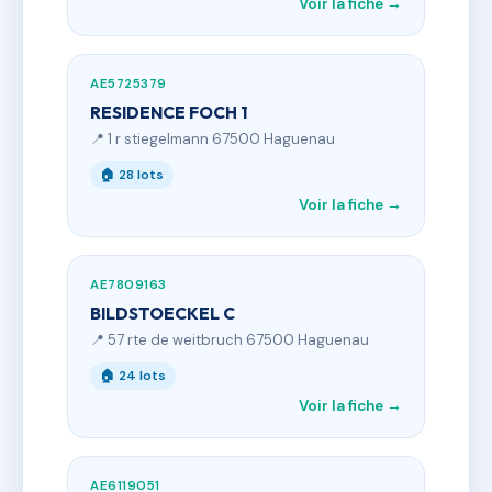
Voir la fiche →
AE5725379
RESIDENCE FOCH 1
📍 1 r stiegelmann 67500 Haguenau
🏠 28 lots
Voir la fiche →
AE7809163
BILDSTOECKEL C
📍 57 rte de weitbruch 67500 Haguenau
🏠 24 lots
Voir la fiche →
AE6119051