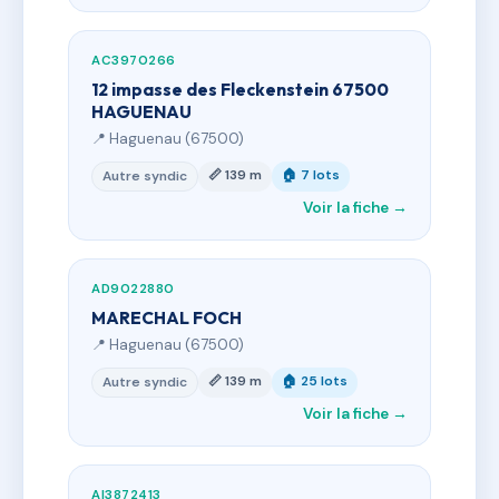
AC3970266
12 impasse des Fleckenstein 67500
HAGUENAU
📍 Haguenau (67500)
📏 139 m
🏠 7 lots
Autre syndic
Voir la fiche →
AD9022880
MARECHAL FOCH
📍 Haguenau (67500)
📏 139 m
🏠 25 lots
Autre syndic
Voir la fiche →
AI3872413