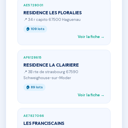
AE5728001
RESIDENCE LES FLORALIES
📍 34 r capito 67500 Haguenau
🏠 109 lots
Voir la fiche →
AF6128615
RESIDENCE LA CLAIRIERE
📍 3B rte de strasbourg 67590
Schweighouse-sur-Moder
🏠 89 lots
Voir la fiche →
AE7827066
LES FRANCISCAINS