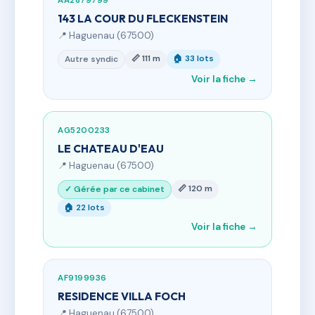
AA2879799
143 LA COUR DU FLECKENSTEIN
📍 Haguenau (67500)
📏 111 m
🏠 33 lots
Autre syndic
Voir la fiche →
AG5200233
LE CHATEAU D'EAU
📍 Haguenau (67500)
📏 120 m
✓ Gérée par ce cabinet
🏠 22 lots
Voir la fiche →
AF9199936
RESIDENCE VILLA FOCH
📍 Haguenau (67500)