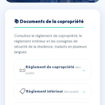
🇫🇷 RFRAE6592430
FASSETTA II 105 CHEMIN DU
📚 Documents de la copropriété
PERTHUS 13260 CASSIS
Consultez le règlement de copropriété, le
📍 105 CHEMIN DU PETHUS CASSIS
règlement intérieur et les consignes de
✓ Immatriculée
🏠 4 lots
🏗 1 bâtiment(s)
sécurité de la résidence, traduits en plusieurs
langues.
📞 Contacter Syndic Digital
💬 WhatsApp
Règlement de copropriété
Non
📜
✉ Email
→
publié
📋
→
Règlement intérieur
Non publié