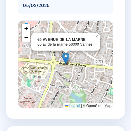
05/02/2025
+
−
×
65 AVENUE DE LA MARNE
65 av de la marne 56000 Vannes
Leaflet
|
© OpenStreetMap