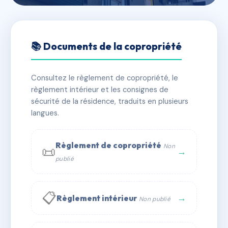
🇫🇷 RFRAF1020205
65 AVENUE DE LA MARNE
📚 Documents de la copropriété
📍 65 av de la marne 56000 Vannes
Consultez le règlement de copropriété, le
✓ Immatriculée
🏠 8 lots
🏗 1 bâtiment(s)
règlement intérieur et les consignes de
sécurité de la résidence, traduits en plusieurs
langues.
📞 Contacter Syndic Digital
💬 WhatsApp
✉ Email
Règlement de copropriété
Non
📜
→
publié
📋
→
Règlement intérieur
Non publié