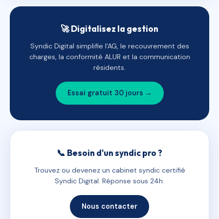
🚀 Digitalisez la gestion
Syndic Digital simplifie l'AG, le recouvrement des
charges, la conformité ALUR et la communication
résidents.
Essai gratuit 30 jours →
📞 Besoin d'un syndic pro ?
Trouvez ou devenez un cabinet syndic certifié
Syndic Digital. Réponse sous 24h.
Nous contacter