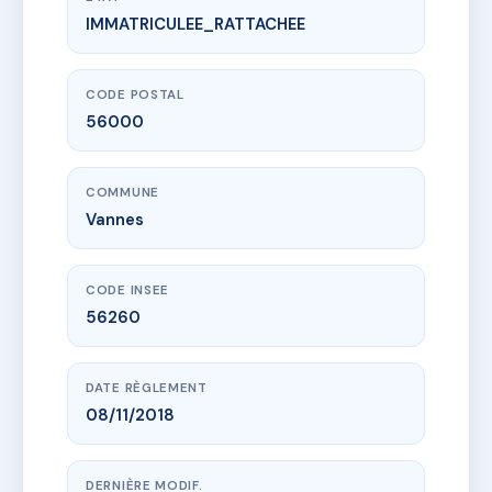
IMMATRICULEE_RATTACHEE
www.vme.plus/AF1020205
65 AVENUE DE LA MARNE
65 av de la marne
56000 Vannes
CODE POSTAL
56000
COMMUNE
Vannes
CODE INSEE
56260
DATE RÈGLEMENT
08/11/2018
DERNIÈRE MODIF.