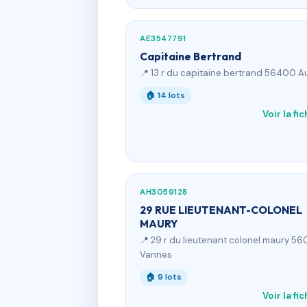
AE3547791
Capitaine Bertrand
📍 13 r du capitaine bertrand 56400 A
🏠 14 lots
Voir la fi
AH3059128
29 RUE LIEUTENANT-COLONEL
MAURY
📍 29 r du lieutenant colonel maury 5
Vannes
🏠 9 lots
Voir la fi