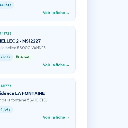
34 lots
Voir la fiche →
541723
HELLEC 2 - MS12227
 r le hellec 56000 VANNES
17 lots
🏗 4 bât.
Voir la fiche →
885778
idence LA FONTAINE
 r de la fontaine 56410 ETEL
14 lots
Voir la fiche →