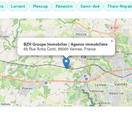
is
Lorient
Plescop
Pénestin
Saint-Avé
Theix-Noyal
×
BZH Groupe Immobilier | Agence immobilière
65 Rue Anita Conti, 56000 Vannes, France