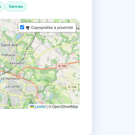
o
Vannes
🏘 Copropriétés à proximité
Leaflet
|
© OpenStreetMap