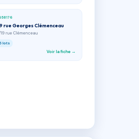
658176
19 rue Georges Clémenceau
7/19 rue Clémenceau
5 lots
Voir la fiche →