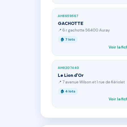
AH8659567
GACHOTTE
📍 6 r gachotte 56400 Auray
🏠 7 lots
Voir la fi
AH9207440
Le Lion d'Or
📍 7 avenue Wilson et 1 rue de Kériolet
🏠 4 lots
Voir la fi