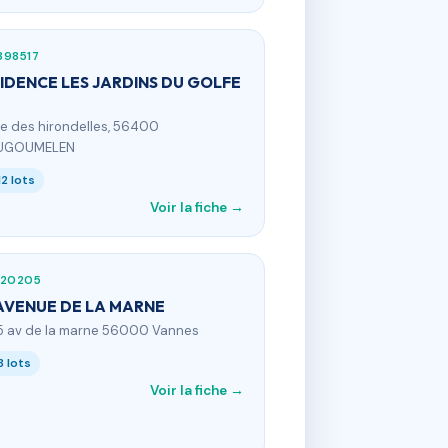
398517
IDENCE LES JARDINS DU GOLFE
ue des hirondelles, 56400
UGOUMELEN
12 lots
Voir la fiche →
020205
AVENUE DE LA MARNE
5 av de la marne 56000 Vannes
8 lots
Voir la fiche →