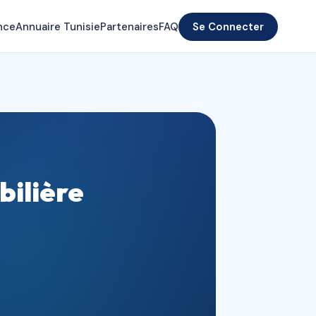
nce
Annuaire Tunisie
Partenaires
FAQ
Se Connecter
bilière