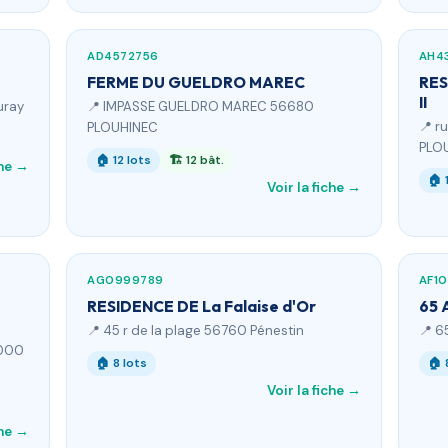
AD4572756
AH4
FERME DU GUELDRO MAREC
RES
II
uray
📍 IMPASSE GUELDRO MAREC 56680
📍 r
PLOUHINEC
PLO
🏠 12 lots
🏗 12 bât.
che →
🏠 
Voir la fiche →
AG0999789
AF1
RESIDENCE DE La Falaise d'Or
65 
📍 45 r de la plage 56760 Pénestin
📍 6
6000
🏠 8 lots
🏠 
Voir la fiche →
che →