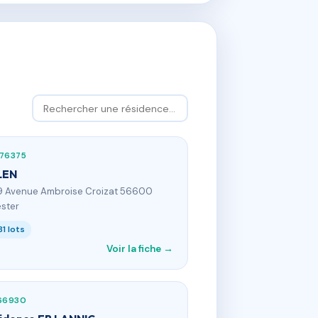
976375
LEN
9 Avenue Ambroise Croizat 56600
ster
81 lots
Voir la fiche →
766930