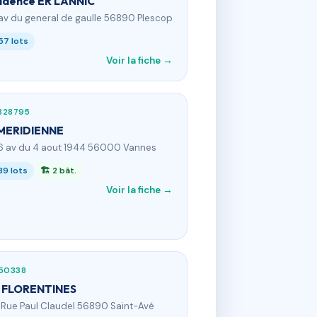
idence ER LANNIC
 av du general de gaulle 56890 Plescop
57 lots
Voir la fiche →
828795
MERIDIENNE
6 av du 4 aout 1944 56000 Vannes
39 lots
🏗 2 bât.
Voir la fiche →
550338
 FLORENTINES
2 Rue Paul Claudel 56890 Saint-Avé