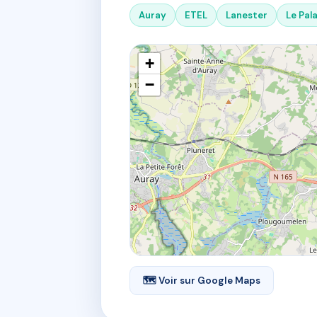
Auray
ETEL
Lanester
Le Pala
+
−
🗺 Voir sur Google Maps