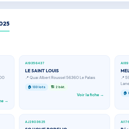
2025
AI9356437
AI8
LE SAINT LOUIS
ME
000
📍 Quai Albert Roussel 56360 Le Palais
📍 5
Lane
🏠 133 lots
🏗 2 bât.
🏠 
Voir la fiche →
che →
AJ2803625
AI1