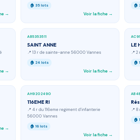
🏠 35 lots
🏠 
che →
Voir la fiche →
AB5353511
AC9
SAINT ANNE
LE 
é
📍 13 r de sainte-anne 56000 Vannes
📍 2
🏠 24 lots
🏠 
che →
Voir la fiche →
AH9202490
AB4
116EME RI
Rés
📍 4 r du 116eme regiment d'infanterie
📍 8
56000 Vannes
🏠 
🏠 16 lots
che →
Voir la fiche →