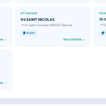
AF7462633
AG3
04 SAINT NICOLAS
17-
📍 4 r saint-nicolas 56000 Vannes
📍 1
🏠 6 lots
🏠 
che →
Voir la fiche →
che →