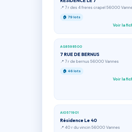
RESIDENCE LE 7
📍 7 r des 4 freres crapel 56000 Vann
🏠 79 lots
Voir la fi
AG8598500
7 RUE DE BERNUS
📍 7 r de bernus 56000 Vannes
🏠 46 lots
Voir la fi
AI0571901
Résidence Le 40
📍 40 r du vincin 56000 Vannes