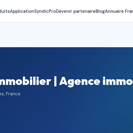
duits
Application
SyndicPro
Devenir partenaire
Blog
Annuaire Fra
mobilier | Agence immo
es, France