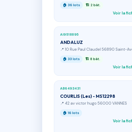
🏠 36 lots
🏗 2 bât.
Voir la fi
AI9518895
ANDALUZ
📍 10 Rue Paul Claudel 56890 Saint-Av
🏠 33 lots
🏗 8 bât.
Voir la fi
AB6493431
COURLIS (Les) - MS12298
📍 42 av victor hugo 56000 VANNES
🏠 16 lots
Voir la fi