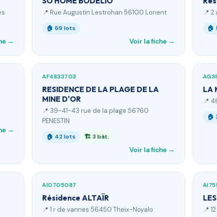
SO HOME BODELIO
Rés
es
📍 Rue Augustin Lestrohan 56100 Lorient
📍 2
🏠 69 lots
🏠 
che →
Voir la fiche →
AF4833703
AG3
RESIDENCE DE LA PLAGE DE LA
LA 
MINE D'OR
📍 4
📍 39-41-43 rue de la plage 56760
🏠 
PENESTIN
che →
🏠 42 lots
🏗 3 bât.
Voir la fiche →
AI0705087
AI7
Résidence ALTAÏR
LES
📍 1 r de vannes 56450 Theix-Noyalo
📍 1