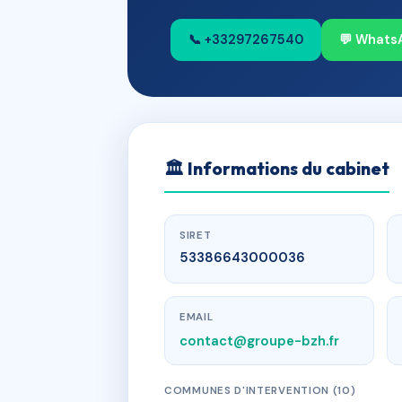
📞 +33297267540
💬 Whats
🏛
Informations du cabinet
SIRET
53386643000036
EMAIL
contact@groupe-bzh.fr
COMMUNES D'INTERVENTION (10)