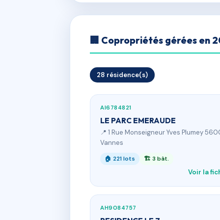
🏢 Copropriétés gérées en 
28 résidence(s)
AI6784821
LE PARC EMERAUDE
📍 1 Rue Monseigneur Yves Plumey 56
Vannes
🏠 221 lots
🏗 3 bât.
Voir la fi
AH9084757