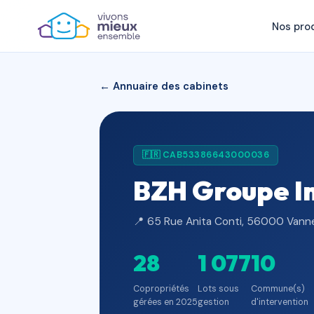
Nos pro
← Annuaire des cabinets
🇫🇷 CAB53386643000036
BZH Groupe Im
📍 65 Rue Anita Conti, 56000 Vann
28
1 077
10
Copropriétés
Lots sous
Commune(s)
gérées en 2025
gestion
d'intervention