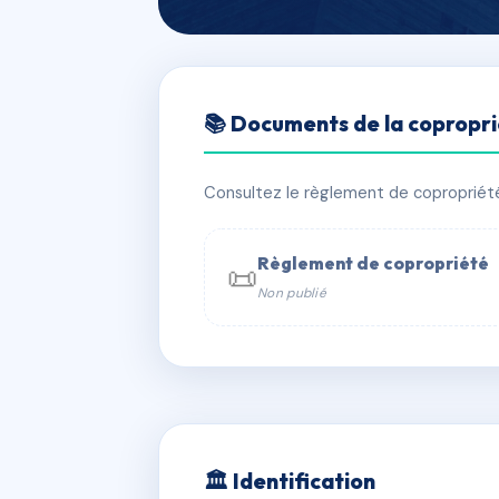
🇫🇷 RFRAF3453149
📚 Documents de la copropr
FENELON
📍 3 r fenelon 33400 Talence
Consultez le règlement de copropriété, 
✓ Immatriculée
🏠 32 lots
🏗 1 b
Règlement de copropriété
📜
Non publié
📞 Contacter Syndic Digital

Coproprié
229 
N°
w
🏛 Identification