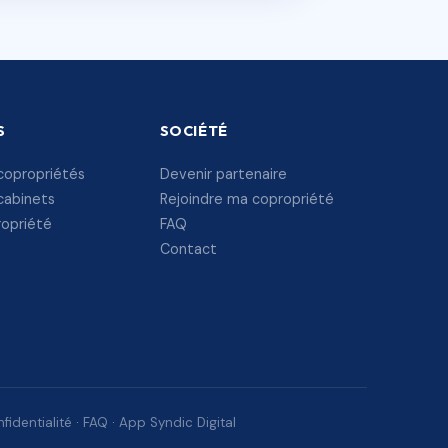
S
SOCIÉTÉ
copropriétés
Devenir partenaire
cabinets
Rejoindre ma copropriété
ropriété
FAQ
Contact
fidentialité
·
FAQ
·
App Syndic Digital