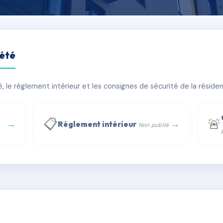
iété
le règlement intérieur et les consignes de sécurité de la résidenc
âtiment(s)
📋
🚨
→
→
Règlement intérieur
Non publié
 WhatsApp
✉ Email
té
rue Saint-Honoré, 75001 Paris - Tél. : +33 6 51 11 56 90 - 
AF3453149
🇫🇷
ww.syndic.digital - E-mail : syndic.digital@gmail.c