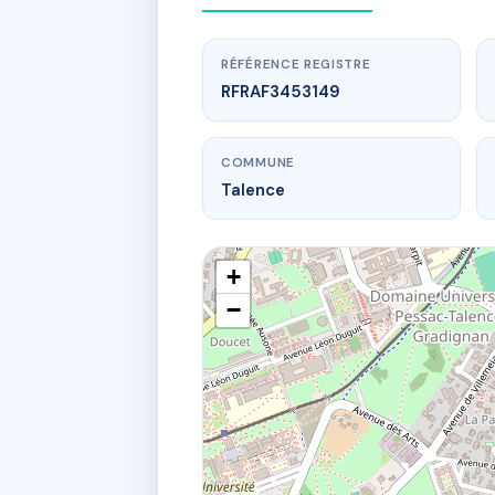
RÉFÉRENCE REGISTRE
RFRAF3453149
COMMUNE
Talence
+
−
www.
3 r 