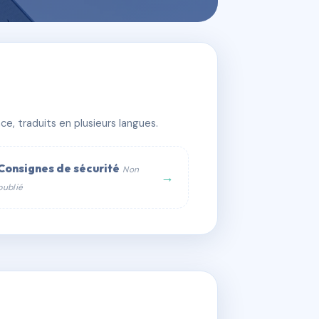
e, traduits en plusieurs langues.
Consignes de sécurité
Non
→
publié
web :
om