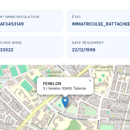
N° IMMATRICULATION
ÉTAT
AF3453149
IMMATRICULEE_RATTACHEE
CODE INSEE
DATE RÈGLEMENT
33522
22/12/1998
×
vme.plus/AF3453149
FENELON
3 r fenelon 33400 Talence
FENELON
fenelon
33400 Talence