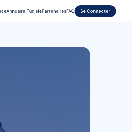
nce
Annuaire Tunisie
Partenaires
FAQ
Se Connecter