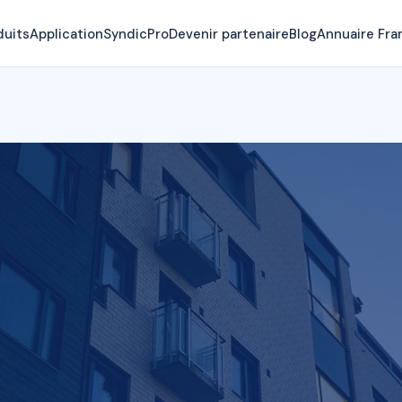
duits
Application
SyndicPro
Devenir partenaire
Blog
Annuaire Fra