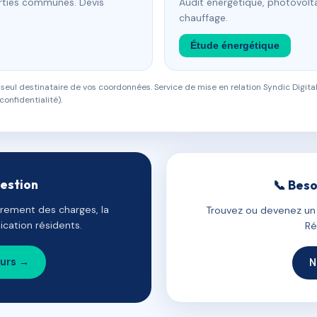
arties communes. Devis
Audit énergétique, photovolta
chauffage.
Étude énergétique
eul destinataire de vos coordonnées. Service de mise en relation Syndic Digital
confidentialité).
gestion
📞 Beso
uvrement des charges, la
Trouvez ou devenez un c
cation résidents.
Ré
ours →
N