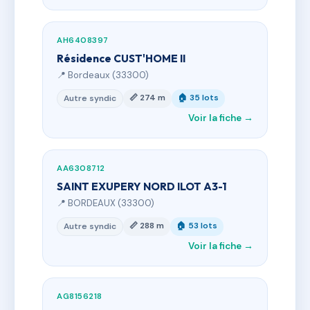
AH6408397
Résidence CUST'HOME II
📍 Bordeaux (33300)
📏 274 m
🏠 35 lots
Autre syndic
Voir la fiche →
AA6308712
SAINT EXUPERY NORD ILOT A3-1
📍 BORDEAUX (33300)
📏 288 m
🏠 53 lots
Autre syndic
Voir la fiche →
AG8156218