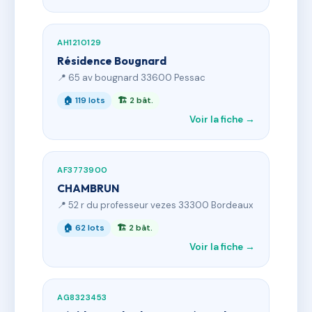
AH1210129
Résidence Bougnard
📍 65 av bougnard 33600 Pessac
🏠 119 lots
🏗 2 bât.
Voir la fiche →
AF3773900
CHAMBRUN
📍 52 r du professeur vezes 33300 Bordeaux
🏠 62 lots
🏗 2 bât.
Voir la fiche →
AG8323453