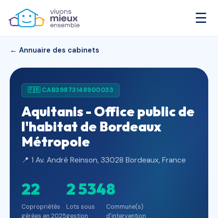
☰
← Annuaire des cabinets
🇫🇷 CAB39873148900033
Aquitanis - Office public de
l'habitat de Bordeaux
Métropole
📍 1 Av. André Reinson, 33028 Bordeaux, France
22
2 534
8
Copropriétés
Lots sous
Commune(s)
gérées en 2025
gestion
d'intervention