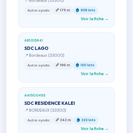
📍 Bordeaux (33300)
📏 175 m
🏠 308 lots
Autre syndic
Voir la fiche →
AB1015841
SDC LAGO
📍 Bordeaux (33000)
📏 196 m
🏠 120 lots
Autre syndic
Voir la fiche →
AA1500453
SDC RESIDENCE KALEI
📍 BORDEAUX (33300)
📏 242 m
🏠 223 lots
Autre syndic
Voir la fiche →