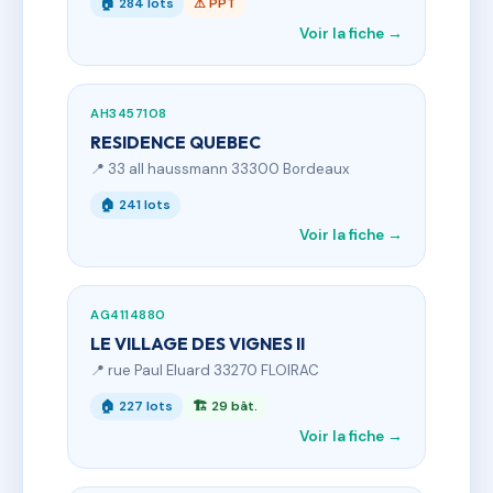
🏠 284 lots
⚠ PPT
Voir la fiche →
AH3457108
RESIDENCE QUEBEC
📍 33 all haussmann 33300 Bordeaux
🏠 241 lots
Voir la fiche →
AG4114880
LE VILLAGE DES VIGNES II
📍 rue Paul Eluard 33270 FLOIRAC
🏠 227 lots
🏗 29 bât.
Voir la fiche →