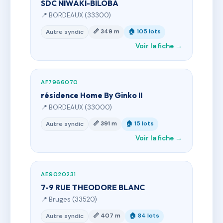
SDC NIWAKI-BILOBA
📍 BORDEAUX (33300)
📏 349 m
🏠 105 lots
Autre syndic
Voir la fiche →
AF7966070
résidence Home By Ginko II
📍 BORDEAUX (33000)
📏 391 m
🏠 15 lots
Autre syndic
Voir la fiche →
AE9020231
7-9 RUE THEODORE BLANC
📍 Bruges (33520)
📏 407 m
🏠 84 lots
Autre syndic