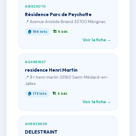
AI8923070
Résidence Parc de Peychotte
📍 Avenue Aristide Briand 33700 Mérignac
🏠 194 lots
🏗 6 bât.
Voir la fiche →
AG4881637
residence Henri Martin
📍 9 r henri martin 33160 Saint-Médard-en-
Jalles
🏠 173 lots
🏗 4 bât.
Voir la fiche →
AH9929829
DELESTRAINT