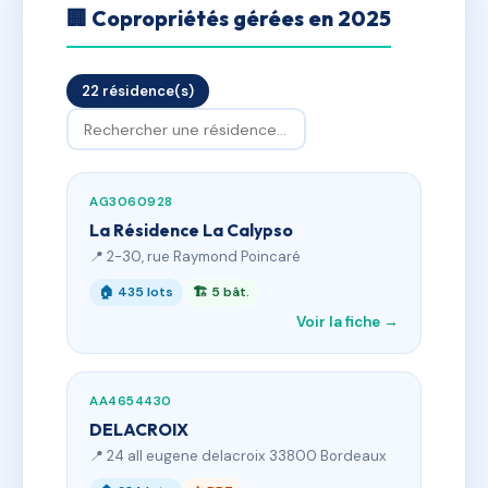
🏢 Copropriétés gérées en 2025
22 résidence(s)
AG3060928
La Résidence La Calypso
📍 2-30, rue Raymond Poincaré
🏠 435 lots
🏗 5 bât.
Voir la fiche →
AA4654430
DELACROIX
📍 24 all eugene delacroix 33800 Bordeaux