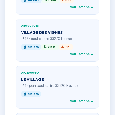
🏠 44 lots
🏗 6 bât.
⚠ PPT
Voir la fiche →
AE9927013
VILLAGE DES VIGNES
📍 17 r paul eluard 33270 Floirac
🏠 42 lots
🏗 2 bât.
⚠ PPT
Voir la fiche →
AF2159960
LE VILLAGE
📍 1 r jean paul sartre 33320 Eysines
🏠 42 lots
Voir la fiche →