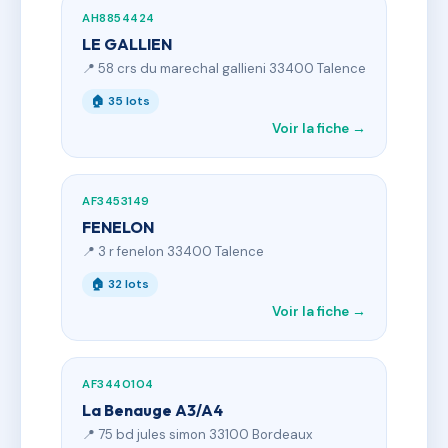
AH8854424
LE GALLIEN
📍 58 crs du marechal gallieni 33400 Talence
🏠 35 lots
Voir la fiche →
AF3453149
FENELON
📍 3 r fenelon 33400 Talence
🏠 32 lots
Voir la fiche →
AF3440104
La Benauge A3/A4
📍 75 bd jules simon 33100 Bordeaux