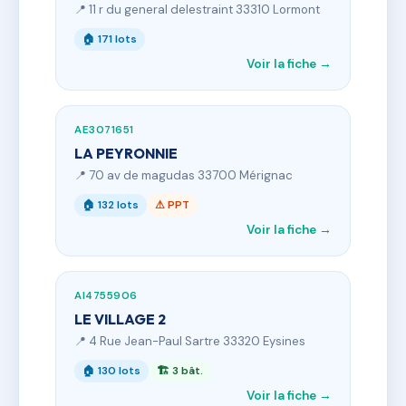
📍 11 r du general delestraint 33310 Lormont
🏠 171 lots
Voir la fiche →
AE3071651
LA PEYRONNIE
📍 70 av de magudas 33700 Mérignac
🏠 132 lots
⚠ PPT
Voir la fiche →
AI4755906
LE VILLAGE 2
📍 4 Rue Jean-Paul Sartre 33320 Eysines
🏠 130 lots
🏗 3 bât.
Voir la fiche →