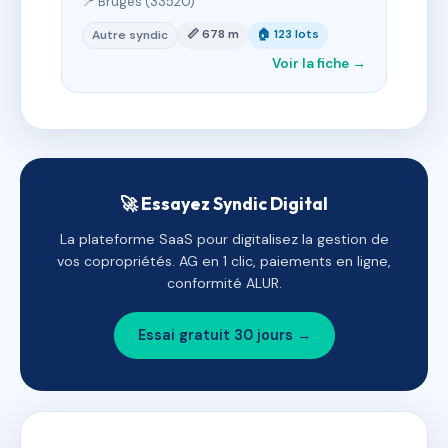
📍 Bruges (33520)
📏 678 m
🏠 123 lots
Autre syndic
Voir la fiche →
🚀 Essayez Syndic Digital
La plateforme SaaS pour digitalisez la gestion de
vos copropriétés. AG en 1 clic, paiements en ligne,
conformité ALUR.
Essai gratuit 30 jours →