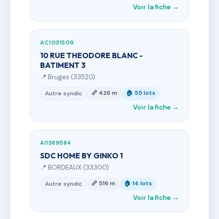
Voir la fiche →
AC1031509
10 RUE THEODORE BLANC -
BATIMENT 3
📍 Bruges (33520)
📏 426 m
🏠 55 lots
Autre syndic
Voir la fiche →
AI1389584
SDC HOME BY GINKO 1
📍 BORDEAUX (33300)
📏 516 m
🏠 14 lots
Autre syndic
Voir la fiche →