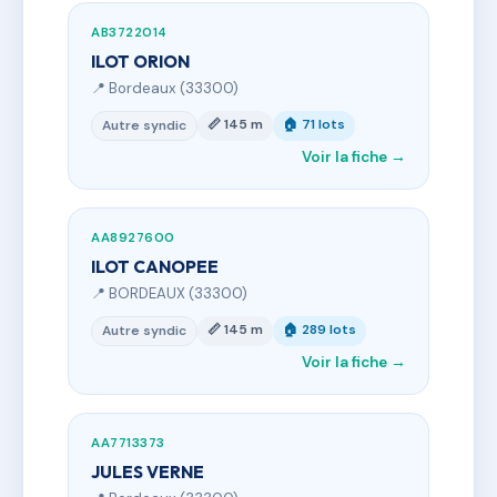
AB3722014
ILOT ORION
📍 Bordeaux (33300)
📏 145 m
🏠 71 lots
Autre syndic
Voir la fiche →
AA8927600
ILOT CANOPEE
📍 BORDEAUX (33300)
📏 145 m
🏠 289 lots
Autre syndic
Voir la fiche →
AA7713373
JULES VERNE