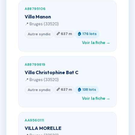
AB8795106
Villa Manon
📍 Bruges (33520)
📏 637 m
🏠 176 lots
Autre syndic
Voir la fiche →
AB8799819
Villa Christophine Bat C
📍 Bruges (33520)
📏 637 m
🏠 138 lots
Autre syndic
Voir la fiche →
AA9560111
VILLA MORELLE