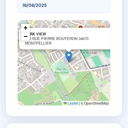
16/06/2025
+
×
PARK VIEW
−
110 RUE PIERRE BOUYERON 34070
MONTPELLIER
Leaflet
|
© OpenStreetMap