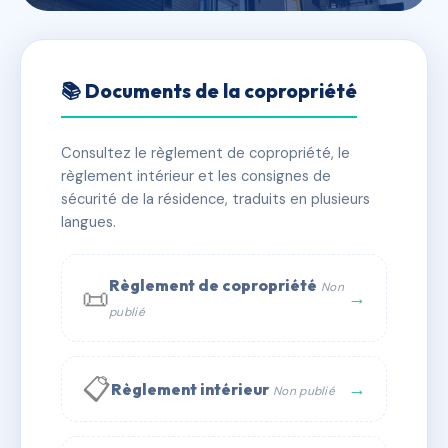
🇫🇷 RFRAG1444280
PARK VIEW
📚 Documents de la copropriété
📍 110 RUE PIERRE BOUYERON 34070 MONTPELLIER
Consultez le règlement de copropriété, le
✓ Immatriculée
🏠 180 lots
🏗 1 bâtiment(s)
règlement intérieur et les consignes de
sécurité de la résidence, traduits en plusieurs
langues.
📞 Contacter Syndic Digital
💬 WhatsApp
✉ Email
Règlement de copropriété
Non
📜
→
publié
📋
→
Règlement intérieur
Non publié