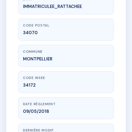
IMMATRICULEE_RATTACHEE
www.vme.plus/AG1444280
PARK VIEW
110 Rue Pierre Bouyeron
34070 MONTPELLIER
CODE POSTAL
34070
COMMUNE
MONTPELLIER
CODE INSEE
34172
DATE RÈGLEMENT
09/05/2018
DERNIÈRE MODIF.