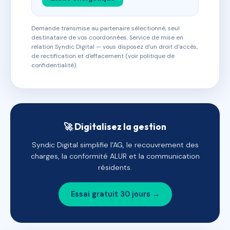
Demande transmise au partenaire sélectionné, seul
destinataire de vos coordonnées. Service de mise en
relation Syndic Digital — vous disposez d'un droit d'accès,
de rectification et d'effacement (voir politique de
confidentialité).
🚀 Digitalisez la gestion
Syndic Digital simplifie l'AG, le recouvrement des
charges, la conformité ALUR et la communication
résidents.
Essai gratuit 30 jours →